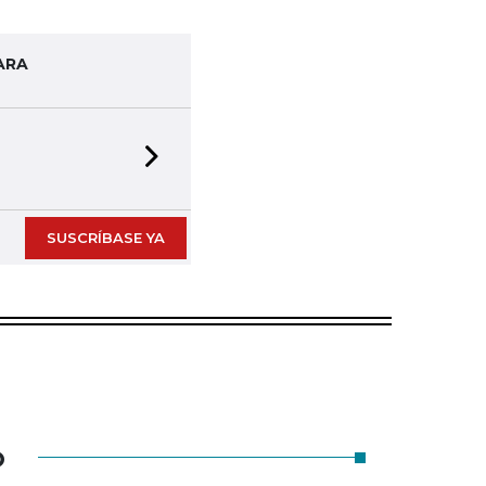
ARA
Next slide
SUSCRÍBASE YA
O