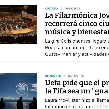
CULTURA
05/08/2026
La Filarmónica Jo
recorrerá cinco ci
música y bienesta
La gira Colisionantes llegará 
Bogotá con un repertorio enc
Gustav Mahler y actividades 
DEPORTES
06/08/2026
Uefa pide que el p
la Fifa sea un "gu
Laura McAllister hizo el ll
Infantino enfrenta uno de lo