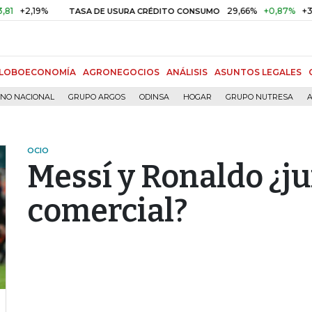
,19%
29,66%
+0,87%
+3,02%
TASA DE USURA CRÉDITO CONSUMO
LOBOECONOMÍA
AGRONEGOCIOS
ANÁLISIS
ASUNTOS LEGALES
RNO NACIONAL
GRUPO ARGOS
ODINSA
HOGAR
GRUPO NUTRESA
A
OCIO
Messí y Ronaldo ¿j
comercial?