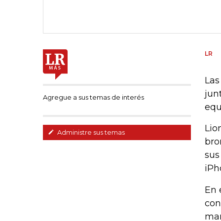
LR
Las
jun
Agregue a sus temas de interés
equ
Lio
Administre sus temas
bro
sus
iPh
En 
con
mar