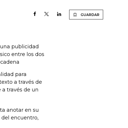
GUARDAR
 una publicidad
ico entre los dos
a cadena
alidad para
exto a través de
e a través de un
ta anotar en su
a del encuentro,