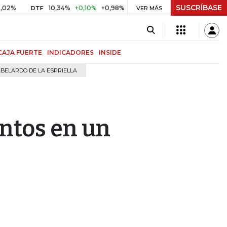
SUSCRÍBASE
10,34%
+0,10%
+0,98%
$ 416,91
+$ 0,05
+0,01%
DTF
UVR
VER MÁS
CAJA FUERTE
INDICADORES
INSIDE
BELARDO DE LA ESPRIELLA
untos en un