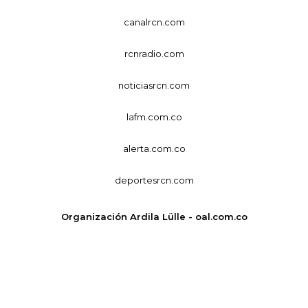
canalrcn.com
rcnradio.com
noticiasrcn.com
lafm.com.co
alerta.com.co
deportesrcn.com
Organización Ardila Lülle - oal.com.co