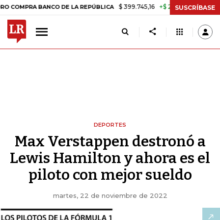
$ 399.745,16
+$ 2.295,71
+0,58%
PRA BANCO DE LA REPÚBLICA
TAS
SUSCRÍBASE
DEPORTES
Max Verstappen destronó a
Lewis Hamilton y ahora es el
piloto con mejor sueldo
martes, 22 de noviembre de 2022