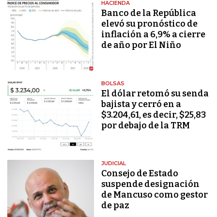
HACIENDA
Banco de la República
elevó su pronóstico de
inflación a 6,9% a cierre
de año por El Niño
BOLSAS
El dólar retomó su senda
bajista y cerró en a
$3.204,61, es decir, $25,83
por debajo de la TRM
JUDICIAL
Consejo de Estado
suspende designación
de Mancuso como gestor
de paz