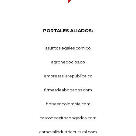
PORTALES ALIADOS:
asuntoslegales.com.co
agronegocios.co
empresas.larepublica.co
firmasdeabogados.com
bolsaencolombia.com
casosdeexitoabogados.com
carnavalindustriacultural.com