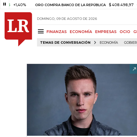
+1,40%
$ 408.498,97
+$ 8.75
ORO COMPRA BANCO DE LA REPÚBLICA
DOMINGO, 09 DE AGOSTO DE 2026
FINANZAS
ECONOMÍA
EMPRESAS
OCIO
G
TEMAS DE CONVERSACIÓN
ECONOMÍA
GOBIE