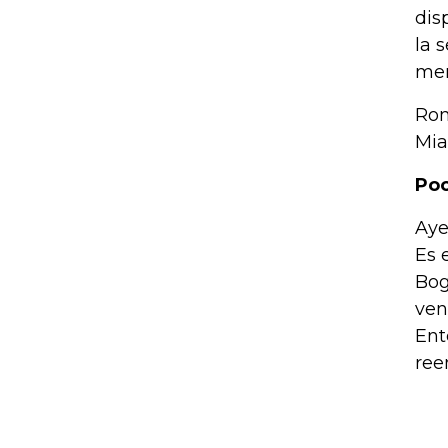
dis
la 
mer
Rom
Mia
Poc
Aye
Es 
Bog
ven
Ent
ree