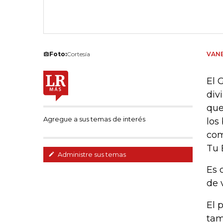
Foto:
Cortesía
VANE
El 
div
que
Agregue a sus temas de interés
los
com
Tu 
Administre sus temas
Es 
de v
El 
tam