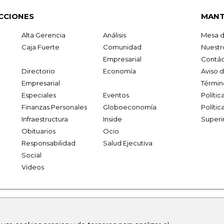
CCIONES
MANT
Alta Gerencia
Análisis
Mesa d
Caja Fuerte
Comunidad
Nuestr
Empresarial
Contác
Directorio
Economía
Aviso 
Empresarial
Términ
Especiales
Eventos
Políti
Finanzas Personales
Globoeconomía
Polític
Infraestructura
Inside
Superi
Obituarios
Ocio
Responsabilidad
Salud Ejecutiva
Social
Videos
.larepublica.co
firmasdeabogados.com
bolsaencolombia.com