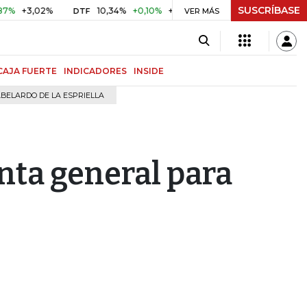
SUSCRÍBASE
3,02%
10,34%
+0,10%
+0,98%
$ 417,01
+$ 0,05
+0,
DTF
VER MÁS
UVR
CAJA FUERTE
INDICADORES
INSIDE
BELARDO DE LA ESPRIELLA
nta general para
o