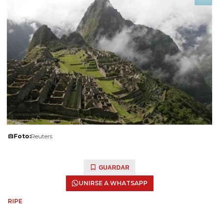
Foto:
Reuters
GUARDAR
UNIRSE A WHATSAPP
RIPE