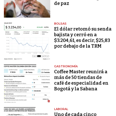
de paz
BOLSAS
El dólar retomó su senda
bajista y cerró en a
$3.204,61, es decir, $25,83
por debajo de la TRM
GASTRONOMÍA
Coffee Master reunirá a
más de 50 tiendas de
café de especialidad en
Bogotá y la Sabana
LABORAL
Uno de cada cinco