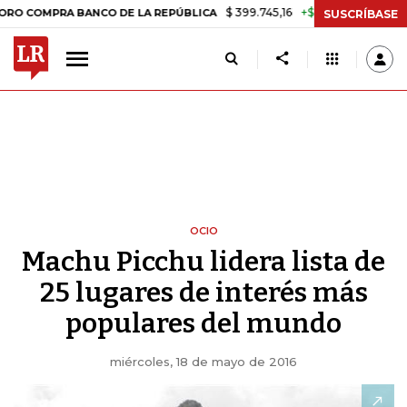
$ 399.745,16
+$ 2.295,71
+0,58%
PRA BANCO DE LA REPÚBLICA
TA
SUSCRÍBASE
OCIO
Machu Picchu lidera lista de
25 lugares de interés más
populares del mundo
miércoles, 18 de mayo de 2016