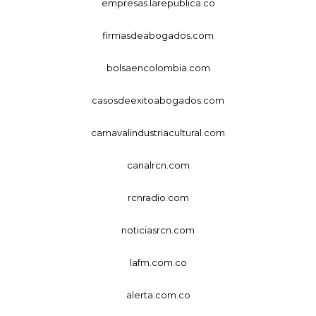
empresas.larepublica.co
firmasdeabogados.com
bolsaencolombia.com
casosdeexitoabogados.com
carnavalindustriacultural.com
canalrcn.com
rcnradio.com
noticiasrcn.com
lafm.com.co
alerta.com.co