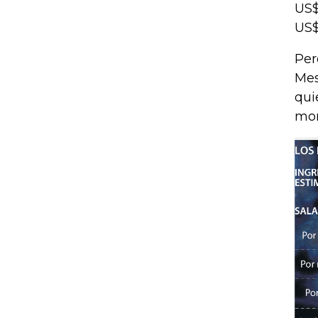
US$
US$
Per
Mes
qui
mom