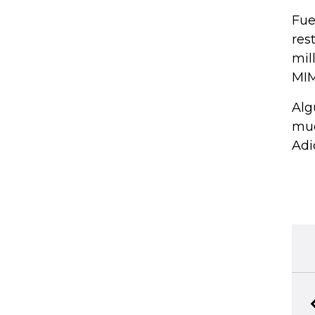
Fue
res
mil
MIM
Alg
mue
Adi