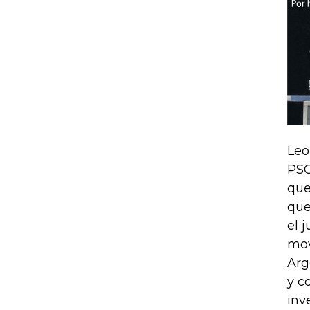
Leo
PSG
que
que
el 
mov
Arg
y c
inv