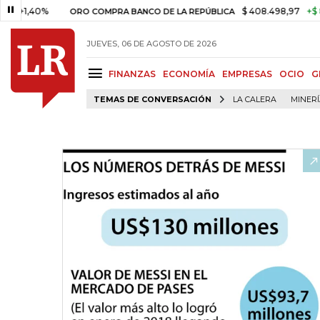
0%
$ 408.498,97
+$ 8.753,81
ORO COMPRA BANCO DE LA REPÚBLICA
JUEVES, 06 DE AGOSTO DE 2026
FINANZAS
ECONOMÍA
EMPRESAS
OCIO
G
TEMAS DE CONVERSACIÓN
LA CALERA
MINER