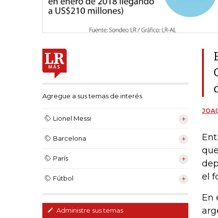
Agregue a sus temas de interés
JOAQ
Lionel Messi
Ent
Barcelona
que
París
dep
el 
Fútbol
En 
arg
Administre sus temas