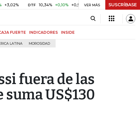
SUSCRÍBASE
%
10,34%
+0,10%
+0,98%
$ 416,86
+$ 0,05
+0,01%
DTF
UVR
VER MÁS
CAJA FUERTE
INDICADORES
INSIDE
RICA LATINA
MOROSIDAD
si fuera de las
ue suma US$130