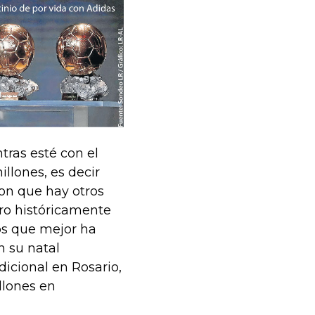
tras esté con el
llones, es decir
on que hay otros
ero históricamente
os que mejor ha
n su natal
dicional en Rosario,
llones en