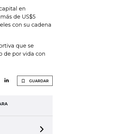
capital en
e más de US$5
teles con su cadena
rtiva que se
o de por vida con
GUARDAR
ARA
Next slide