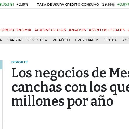
+2,19%
29,66%
+0,87%
+3,02
TASA DE USURA CRÉDITO CONSUMO
LOBOECONOMÍA
AGRONEGOCIOS
ANÁLISIS
ASUNTOS LEGALES
ÍA
CARBÓN
VENEZUELA
PETRÓLEO
GRUPO ARGOS
EBITDA
AMÉ
DEPORTE
Los negocios de Mes
canchas con los q
millones por año