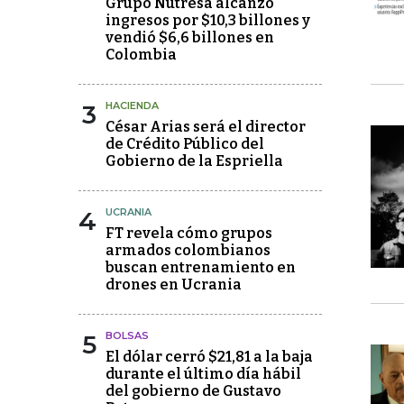
Grupo Nutresa alcanzó
ingresos por $10,3 billones y
vendió $6,6 billones en
Colombia
3
HACIENDA
César Arias será el director
de Crédito Público del
Gobierno de la Espriella
4
UCRANIA
FT revela cómo grupos
armados colombianos
buscan entrenamiento en
drones en Ucrania
5
BOLSAS
El dólar cerró $21,81 a la baja
durante el último día hábil
del gobierno de Gustavo