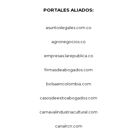
PORTALES ALIADOS:
asuntoslegales.com.co
agronegocios.co
empresas.larepublica.co
firmasdeabogados.com
bolsaencolombia.com
casosdeexitoabogados.com
carnavalindustriacultural.com
canalrcn.com