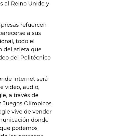
s al Reino Unido y
mpresas refuercen
parecerse a sus
ional, todo el
 del atleta que
deo del Politécnico
onde internet será
e video, audio,
le, a través de
s Juegos Olímpicos.
ogle vive de vender
omunicación donde
es que podemos