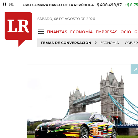
%
$ 408.498,97
+$ 8.753,81
+
ORO COMPRA BANCO DE LA REPÚBLICA
SÁBADO, 08 DE AGOSTO DE 2026
FINANZAS
ECONOMÍA
EMPRESAS
OCIO
G
TEMAS DE CONVERSACIÓN
ECONOMÍA
GOBIE