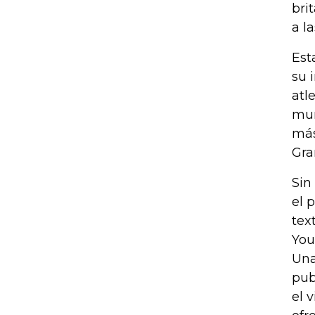
bri
a la
Est
su 
atl
mun
más
Gra
Sin
el 
tex
You
Una
pub
el 