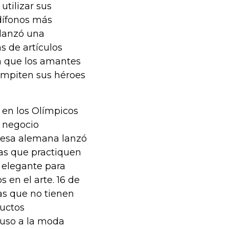
utilizar sus
dífonos más
 lanzó una
s de artículos
ra que los amantes
compiten sus héroes
en los Olímpicos
e negocio
presa alemana lanzó
as que practiquen
 elegante para
 en el arte. 16 de
mas que no tienen
ductos
puso a la moda