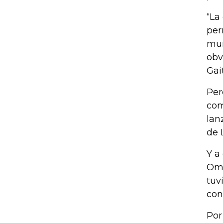
“La
per
mun
obv
Gai
Per
com
lan
de 
Y a
Ome
tuv
con
Por