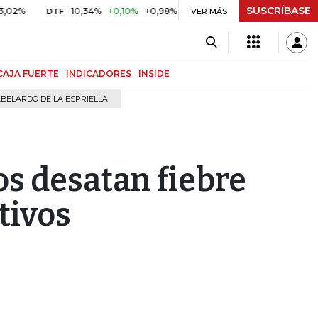
SUSCRÍBASE
10,34%
+0,10%
+0,98%
$ 416,91
+$ 0,05
+0,01%
DTF
UVR
VER MÁS
CAJA FUERTE
INDICADORES
INSIDE
BELARDO DE LA ESPRIELLA
os desatan fiebre
tivos