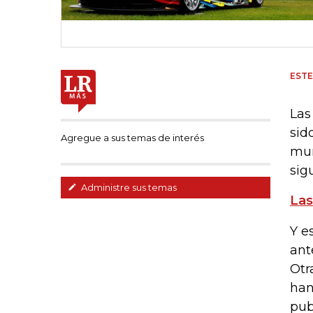
EST
Las
sid
Agregue a sus temas de interés
mun
sig
Administre sus temas
Las
Y e
ant
Otr
han
pub