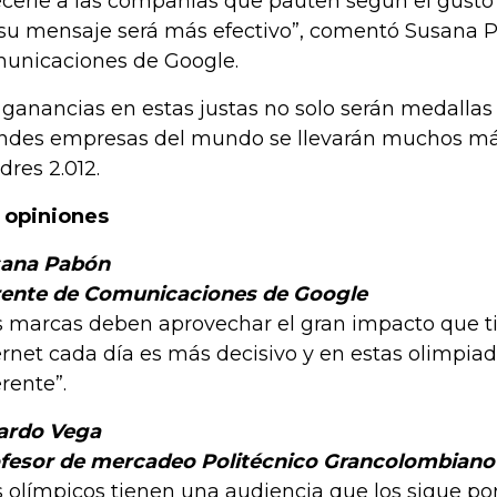
ecerle a las compañías que pauten según el gusto 
 su mensaje será más efectivo”, comentó Susana 
unicaciones de Google.
 ganancias en estas justas no solo serán medallas p
ndes empresas del mundo se llevarán muchos más
dres 2.012.
 opiniones
ana Pabón
ente de Comunicaciones de Google
s marcas deben aprovechar el gran impacto que t
ernet cada día es más decisivo y en estas olimpia
erente”.
ardo Vega
fesor de mercadeo Politécnico Grancolombiano
s olímpicos tienen una audiencia que los sigue po