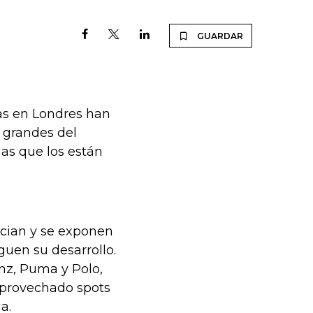
GUARDAR
as en Londres han
 grandes del
as que los están
fician y se exponen
guen su desarrollo.
z, Puma y Polo,
aprovechado spots
a.