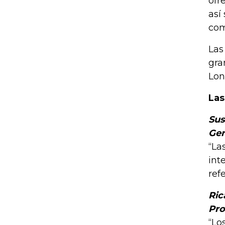
ofr
así
com
Las
gra
Lon
Las
Sus
Ger
“La
int
ref
Ric
Pro
“Lo