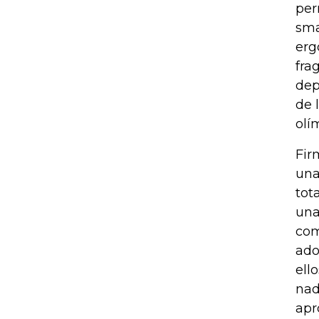
per
sma
erg
fra
dep
de 
olí
Fir
una
tot
una
com
ado
ell
nad
apr