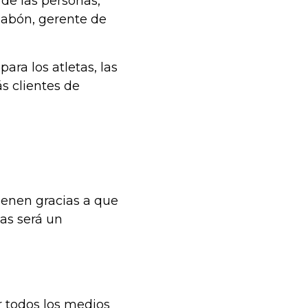
de las personas,
Pabón, gerente de
ara los atletas, las
 clientes de
ienen gracias a que
das será un
r todos los medios