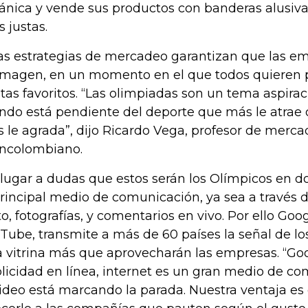
tánica y vende sus productos con banderas alusiva
s justas.
as estrategias de mercadeo garantizan que las e
imagen, en un momento en el que todos quieren 
etas favoritos. “Las olimpiadas son un tema aspirac
do está pendiente del deporte que más le atrae o
 le agrada”, dijo Ricardo Vega, profesor de merca
ncolombiano.
 lugar a dudas que estos serán los Olímpicos en d
principal medio de comunicación, ya sea a través d
to, fotografías, y comentarios en vivo. Por ello Goog
Tube, transmite a más de 60 países la señal de lo
 vitrina más que aprovecharán las empresas. “Go
licidad en línea, internet es un gran medio de c
video está marcando la parada. Nuestra ventaja 