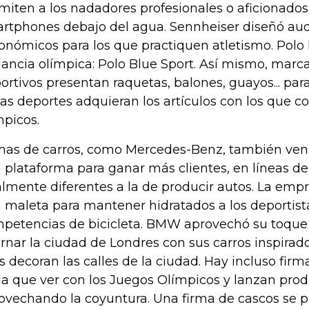
miten a los nadadores profesionales o aficionados 
rtphones debajo del agua. Sennheiser diseñó au
onómicos para los que practiquen atletismo. Polo
gancia olímpica: Polo Blue Sport. Así mismo, marca
ortivos presentan raquetas, balones, guayos... pa
las deportes adquieran los artículos con los que 
mpicos.
mas de carros, como Mercedes-Benz, también ven 
 plataforma para ganar más clientes, en líneas d
almente diferentes a la de producir autos. La em
 maleta para mantener hidratados a los deportist
petencias de bicicleta. BMW aprovechó su toque
rnar la ciudad de Londres con sus carros inspirados
os decoran las calles de la ciudad. Hay incluso fir
a que ver con los Juegos Olímpicos y lanzan pro
ovechando la coyuntura. Una firma de cascos se 