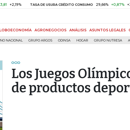
2,19%
29,66%
+0,87%
+3,02%
TASA DE USURA CRÉDITO CONSUMO
LOBOECONOMÍA
AGRONEGOCIOS
ANÁLISIS
ASUNTOS LEGALES
RNO NACIONAL
GRUPO ARGOS
ODINSA
HOGAR
GRUPO NUTRESA
A
OCIO
Los Juegos Olímpic
de productos depor