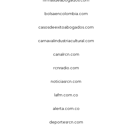
bolsaencolombia.com
casosdeexitoabogados.com
carnavalindustriacultural.com
canalrcn.com
rcnradio.com
noticiasrcn.com
lafm.com.co
alerta.com.co
deportesrcn.com