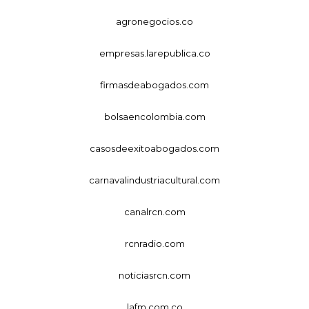
agronegocios.co
empresas.larepublica.co
firmasdeabogados.com
bolsaencolombia.com
casosdeexitoabogados.com
carnavalindustriacultural.com
canalrcn.com
rcnradio.com
noticiasrcn.com
lafm.com.co