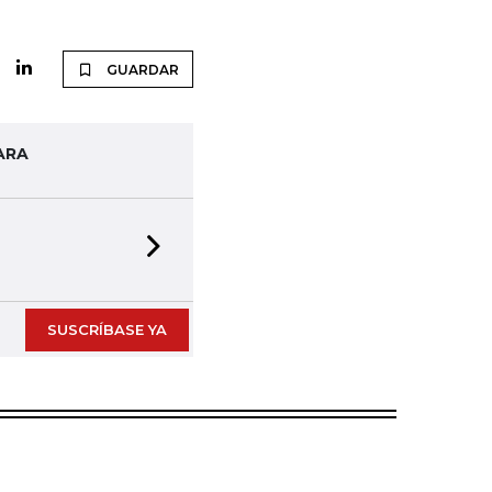
GUARDAR
ARA
Next slide
SUSCRÍBASE YA