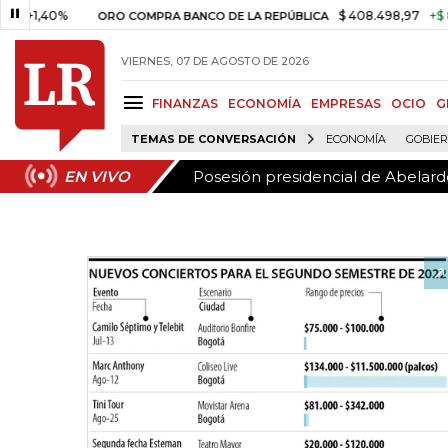
Posesión presidencial de Abelardo
EN VIVO
40%
$ 408.498,97
+$ 8.753,81
ORO COMPRA BANCO DE LA REPÚBLICA
VIERNES, 07 DE AGOSTO DE 2026
FINANZAS
ECONOMÍA
EMPRESAS
OCIO
G
TEMAS DE CONVERSACIÓN
ECONOMÍA
GOBIE
Posesión presidencial de Abelardo
EN VIVO