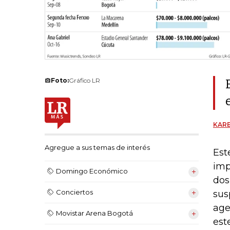
Foto:
Gráfico LR
KARE
Agregue a sus temas de interés
Est
imp
Domingo Económico
dos
Conciertos
sus
age
Movistar Arena Bogotá
est