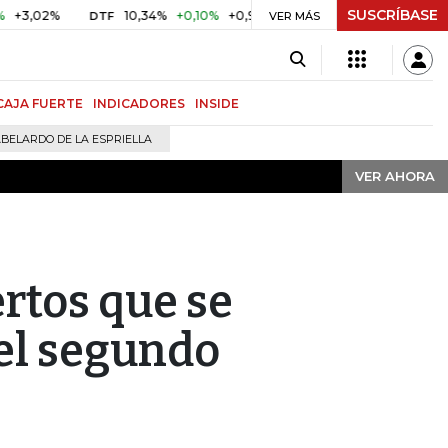
SUSCRÍBASE
VER AHORA
2%
10,34%
+0,10%
+0,98%
$ 416,91
+$ 0,05
+0,01%
DTF
UVR
VER MÁS
CAJA FUERTE
INDICADORES
INSIDE
BELARDO DE LA ESPRIELLA
VER AHORA
ertos que se
del segundo