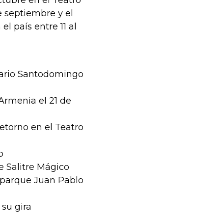
e septiembre y el
l país entre 11 al
o Mario Santodomingo
Armenia el 21 de
etorno en el Teatro
o
e Salitre Mágico
roparque Juan Pablo
 su gira