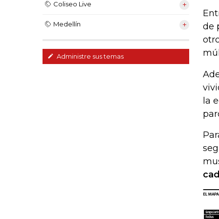
Coliseo Live
Ent
Medellín
de 
otr
múl
Administre sus temas
Ade
viv
la 
par
Par
seg
mus
cad