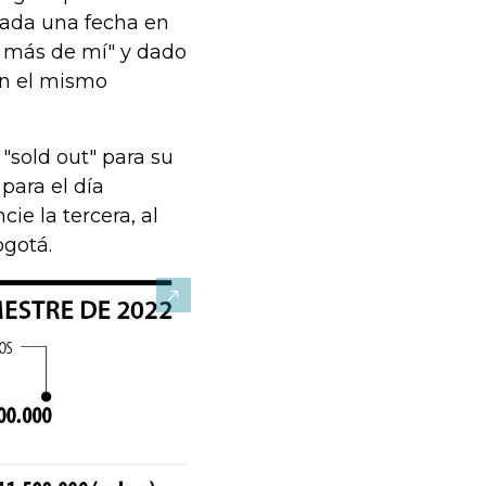
mada una fecha en
s más de mí" y dado
en el mismo
sold out" para su
para el día
ie la tercera, al
ogotá.