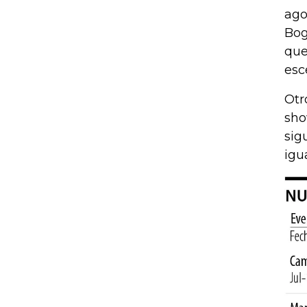
ago
Bog
que
esc
Otr
sho
sig
igu