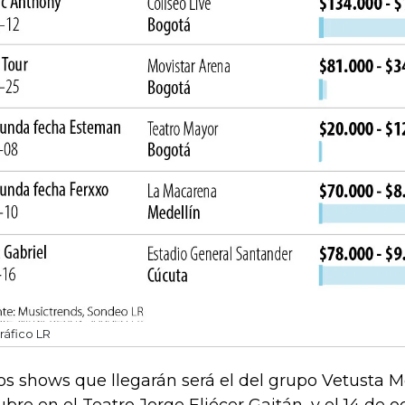
ráfico LR
os shows que llegarán será el del grupo Vetusta Mo
ubre en el Teatro Jorge Eliécer Gaitán, y el 14 de o