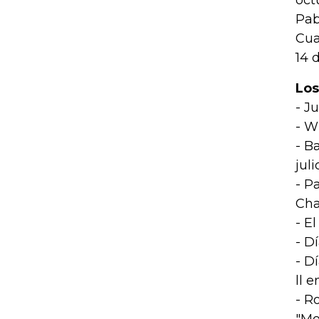
Pab
Cua
14 
Los
- J
- W
- B
juli
- P
Cha
- E
- D
- D
ll 
- R
"Mo