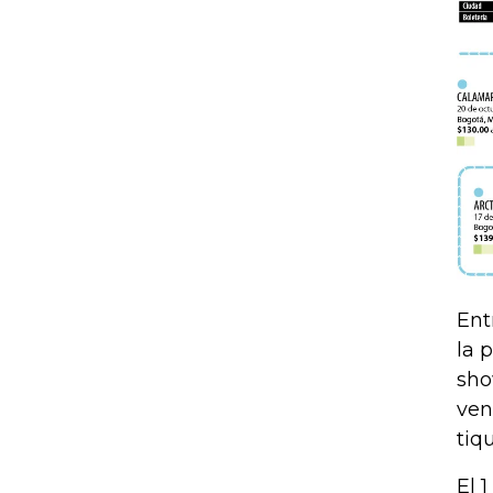
Ent
la 
sho
ven
tiq
El 