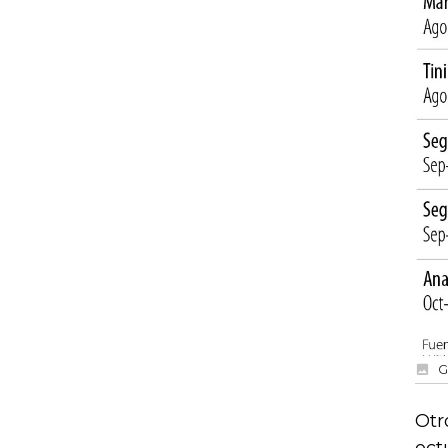
G
Otr
oct