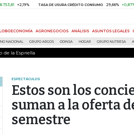
 de la Espriella
+2,19%
29,66%
+0,87%
+3,0
TASA DE USURA CRÉDITO CONSUMO
LOBOECONOMÍA
AGRONEGOCIOS
ANÁLISIS
ASUNTOS LEGALES
RNO NACIONAL
GRUPO ARGOS
ODINSA
HOGAR
GRUPO NUTRESA
A
 de la Espriella
ESPECTÁCULOS
Estos son los conci
suman a la oferta 
semestre