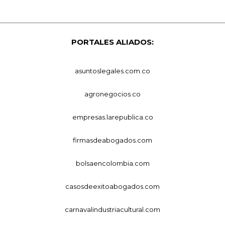
PORTALES ALIADOS:
asuntoslegales.com.co
agronegocios.co
empresas.larepublica.co
firmasdeabogados.com
bolsaencolombia.com
casosdeexitoabogados.com
carnavalindustriacultural.com