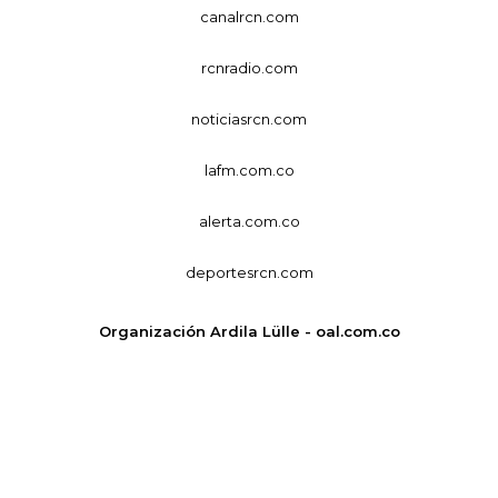
canalrcn.com
rcnradio.com
noticiasrcn.com
lafm.com.co
alerta.com.co
deportesrcn.com
Organización Ardila Lülle - oal.com.co