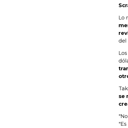
Scr
Lo 
men
rev
del 
Los
dól
tra
otr
Tak
se 
cre
"No
"Es