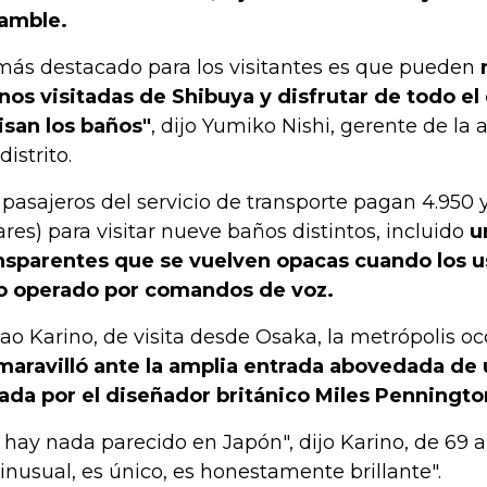
amble.
más destacado para los visitantes es que pueden
r
os visitadas de Shibuya y disfrutar de todo el 
isan los baños"
, dijo Yumiko Nishi, gerente de la a
distrito.
 pasajeros del servicio de transporte pagan 4.950 
ares) para visitar nueve baños distintos, incluido
u
nsparentes que se vuelven opacas cuando los u
o operado por comandos de voz.
ao Karino, de visita desde Osaka, la metrópolis o
maravilló ante la amplia entrada abovedada de 
ada por el diseñador británico Miles Penningto
 hay nada parecido en Japón", dijo Karino, de 69 añ
 inusual, es único, es honestamente brillante".