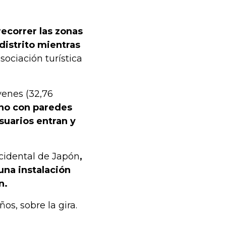
ecorrer las zonas
distrito mientras
sociación turística
yenes (32,76
no con paredes
suarios entran y
ccidental de Japón
,
una instalación
n.
os, sobre la gira.