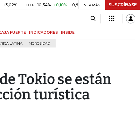
SUSCRÍBASE
10,34%
+0,10%
+0,98%
$ 416,86
+$ 0,05
+0,01%
DTF
UVR
VER MÁS
CAJA FUERTE
INDICADORES
INSIDE
RICA LATINA
MOROSIDAD
de Tokio se están
ción turística