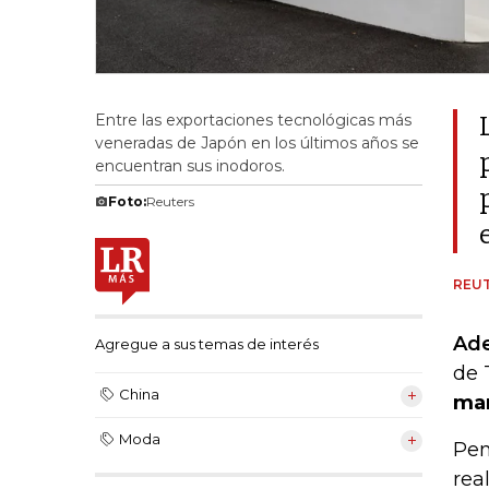
Entre las exportaciones tecnológicas más
veneradas de Japón en los últimos años se
encuentran sus inodoros.
Foto:
Reuters
REU
Ade
Agregue a sus temas de interés
de 
China
mar
Moda
Pen
rea