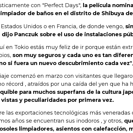
ísticamente con "Perfect Days",
la película nomin
limpiador de baños en el distrito de Shibuya de
 Estados Unidos o en Francia, de donde vengo,
si
, dijo Panczuk sobre el uso de instalaciones púb
uí en Tokio estás muy feliz de ir porque están 
pios,
son muy seguros y cada uno es tan diferen
o si fuera un nuevo descubrimiento cada vez"
viaje comenzó en marzo con visitantes que llegar
mo récord , atraídos por una caída del yen que ha
quible para muchos superfans de la cultura jap
 vistas y peculiaridades por primera vez.
re las exportaciones tecnológicas más veneradas 
imos años se encuentran sus inodoros , y otros,
qu
osoles limpiadores, asientos con calefacción, m