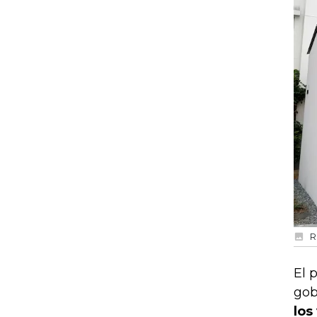
R
El 
gob
los