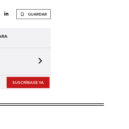
GUARDAR
ARA
Next slide
SUSCRÍBASE YA