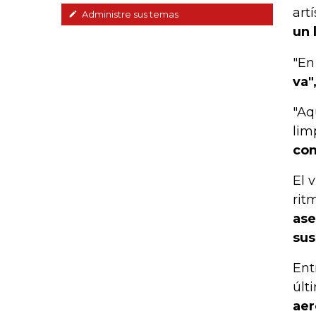
art
Administre sus temas
un 
"En
va"
"Aq
lim
com
El 
rit
ase
sus
Ent
últ
aer