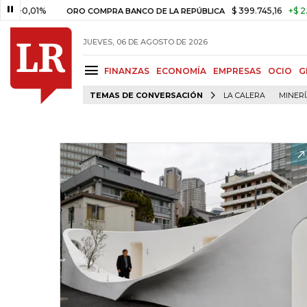
1%
$ 399.745,16
+$ 2.295,71
+
ORO COMPRA BANCO DE LA REPÚBLICA
JUEVES, 06 DE AGOSTO DE 2026
FINANZAS
ECONOMÍA
EMPRESAS
OCIO
G
TEMAS DE CONVERSACIÓN
LA CALERA
MINER