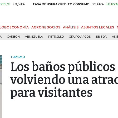
0,58%
29,66%
+0,87%
+3,02%
TASA DE USURA CRÉDITO CONSUMO
LOBOECONOMÍA
AGRONEGOCIOS
ANÁLISIS
ASUNTOS LEGALES
ÍA
CARBÓN
VENEZUELA
PETRÓLEO
GRUPO ARGOS
EBITDA
AMÉ
TURISMO
Los baños públicos 
volviendo una atrac
para visitantes