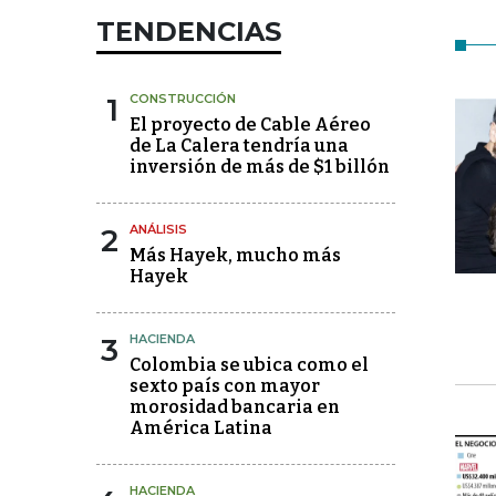
TENDENCIAS
1
CONSTRUCCIÓN
El proyecto de Cable Aéreo
de La Calera tendría una
inversión de más de $1 billón
2
ANÁLISIS
Más Hayek, mucho más
Hayek
3
HACIENDA
Colombia se ubica como el
sexto país con mayor
morosidad bancaria en
América Latina
HACIENDA