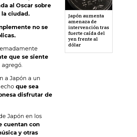
ada al Oscar sobre
 la ciudad.
Japón aumenta
amenaza de
mplemente no se
intervención tras
fuerte caída del
licas.
yen frente al
dólar
extremadamente
te que se siente
, agregó.
on a Japón a un
 hecho
que sea
onesa disfrutar de
de Japón en los
e cuentan con
úsica y otras