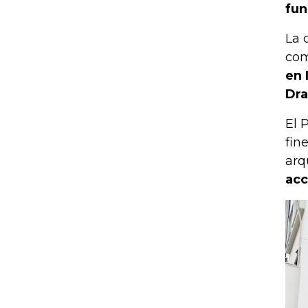
fun
La 
com
en 
Dra
El 
fin
arq
acc