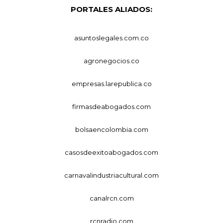
PORTALES ALIADOS:
asuntoslegales.com.co
agronegocios.co
empresas.larepublica.co
firmasdeabogados.com
bolsaencolombia.com
casosdeexitoabogados.com
carnavalindustriacultural.com
canalrcn.com
rcnradio.com