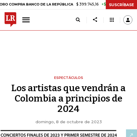
$ 399.745,16
+$ 2.295,71
+0,58%
MPRA BANCO DE LA REPÚBLICA
TA
SUSCRÍBASE
ESPECTÁCULOS
Los artistas que vendrán a
Colombia a principios de
2024
domingo, 8 de octubre de 2023