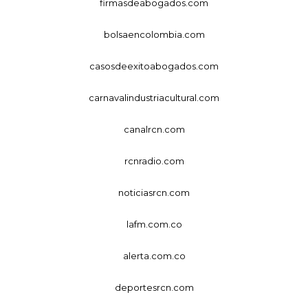
firmasdeabogados.com
bolsaencolombia.com
casosdeexitoabogados.com
carnavalindustriacultural.com
canalrcn.com
rcnradio.com
noticiasrcn.com
lafm.com.co
alerta.com.co
deportesrcn.com