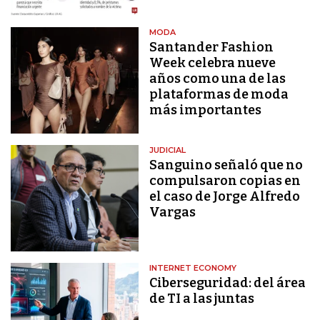
MODA
Santander Fashion
Week celebra nueve
años como una de las
plataformas de moda
más importantes
JUDICIAL
Sanguino señaló que no
compulsaron copias en
el caso de Jorge Alfredo
Vargas
INTERNET ECONOMY
Ciberseguridad: del área
de TI a las juntas