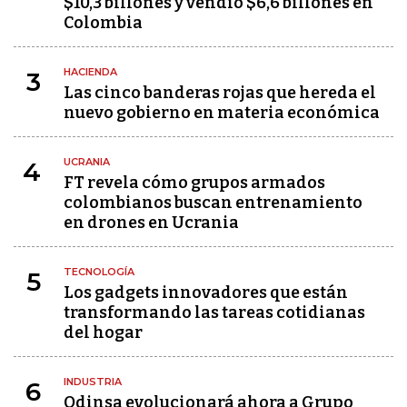
$10,3 billones y vendió $6,6 billones en
Colombia
HACIENDA
3
Las cinco banderas rojas que hereda el
nuevo gobierno en materia económica
UCRANIA
4
FT revela cómo grupos armados
colombianos buscan entrenamiento
en drones en Ucrania
TECNOLOGÍA
5
Los gadgets innovadores que están
transformando las tareas cotidianas
del hogar
INDUSTRIA
6
Odinsa evolucionará ahora a Grupo