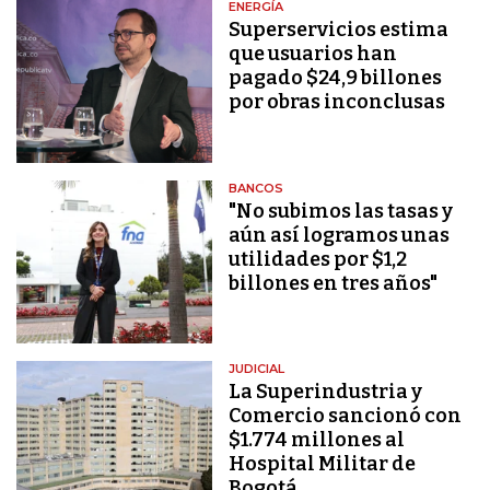
ENERGÍA
Superservicios estima
que usuarios han
pagado $24,9 billones
por obras inconclusas
BANCOS
"No subimos las tasas y
aún así logramos unas
utilidades por $1,2
billones en tres años"
JUDICIAL
La Superindustria y
Comercio sancionó con
$1.774 millones al
Hospital Militar de
Bogotá