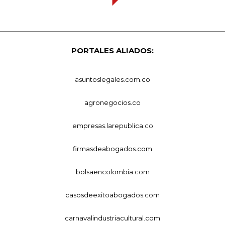
PORTALES ALIADOS:
asuntoslegales.com.co
agronegocios.co
empresas.larepublica.co
firmasdeabogados.com
bolsaencolombia.com
casosdeexitoabogados.com
carnavalindustriacultural.com