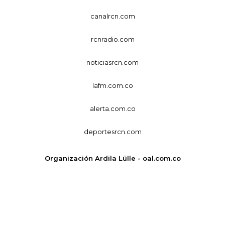
canalrcn.com
rcnradio.com
noticiasrcn.com
lafm.com.co
alerta.com.co
deportesrcn.com
Organización Ardila Lülle - oal.com.co