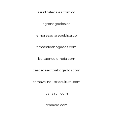
asuntoslegales.com.co
agronegocios.co
empresas.larepublica.co
firmasdeabogados.com
bolsaencolombia.com
casosdeexitoabogados.com
carnavalindustriacultural.com
canalrcn.com
rcnradio.com