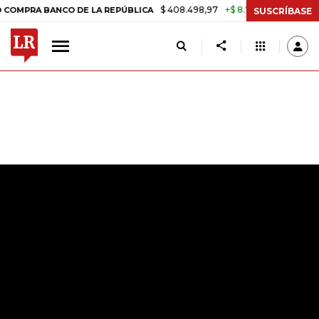
$ 408.498,97
+$ 8.753,81
+2,19%
ANCO DE LA REPÚBLICA
TASA D
SUSCRÍBASE