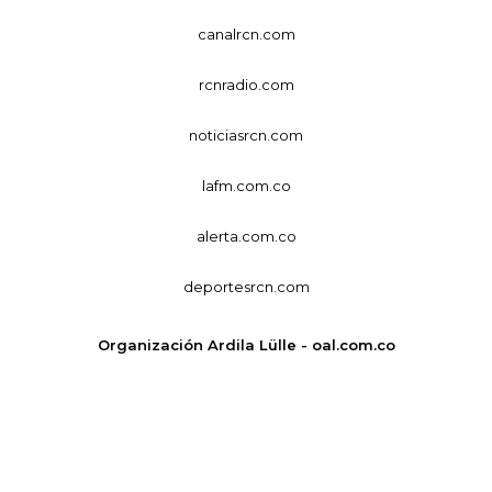
canalrcn.com
rcnradio.com
noticiasrcn.com
lafm.com.co
alerta.com.co
deportesrcn.com
Organización Ardila Lülle - oal.com.co