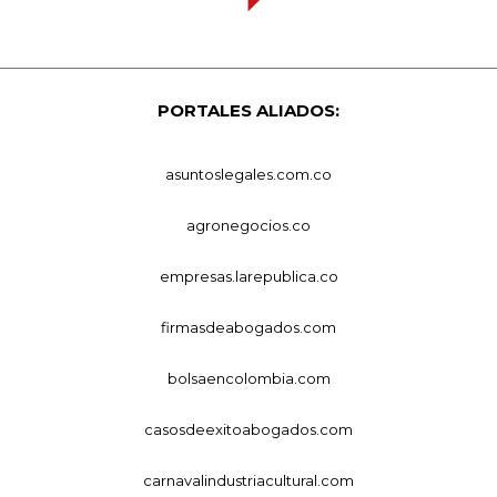
PORTALES ALIADOS:
asuntoslegales.com.co
agronegocios.co
empresas.larepublica.co
firmasdeabogados.com
bolsaencolombia.com
casosdeexitoabogados.com
carnavalindustriacultural.com