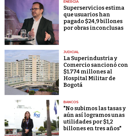
ENERGÍA
Superservicios estima
que usuarios han
pagado $24,9 billones
por obras inconclusas
JUDICIAL
La Superindustria y
Comercio sancionó con
$1.774 millones al
Hospital Militar de
Bogotá
BANCOS
"No subimos las tasas y
aún así logramos unas
utilidades por $1,2
billones en tres años"