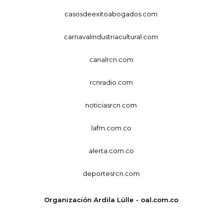
casosdeexitoabogados.com
carnavalindustriacultural.com
canalrcn.com
rcnradio.com
noticiasrcn.com
lafm.com.co
alerta.com.co
deportesrcn.com
Organización Ardila Lülle - oal.com.co