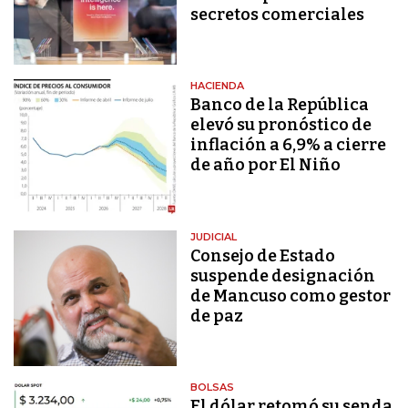
secretos comerciales
HACIENDA
Banco de la República
elevó su pronóstico de
inflación a 6,9% a cierre
de año por El Niño
JUDICIAL
Consejo de Estado
suspende designación
de Mancuso como gestor
de paz
BOLSAS
El dólar retomó su senda