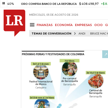
%
$ 408.498,97
+$ 8.753,81
+
ORO COMPRA BANCO DE LA REPÚBLICA
MIÉRCOLES, 05 DE AGOSTO DE 2026
FINANZAS
ECONOMÍA
EMPRESAS
OCIO
G
TEMAS DE CONVERSACIÓN
ANDI
BRUCE MAC 