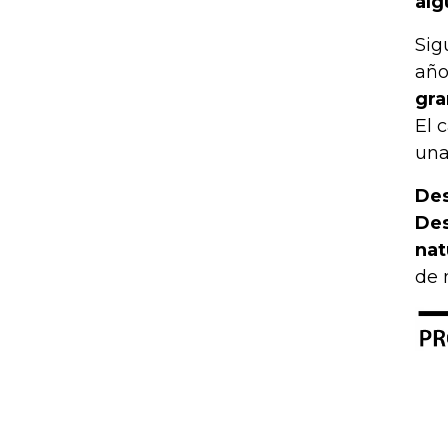
alg
Sig
año
gra
El 
una
Des
Des
nat
de 