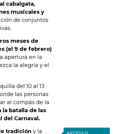
al cabalgata,
ones musicales y
ación de conjuntos
ivas.
meros meses de
s (el 9 de febrero)
a apertura en la
zca la alegría y el
uilla del 10 al 13
donde las personas
ar al compás de la
 la batalla de las
l del Carnaval.
de tradición
y la
ARTÍCULO