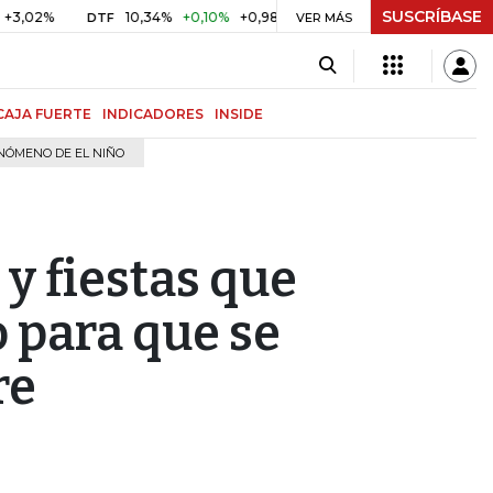
SUSCRÍBASE
10,34%
+0,10%
+0,98%
$ 416,86
+$ 0,05
+0,01%
DTF
UVR
VER MÁS
CAJA FUERTE
INDICADORES
INSIDE
NÓMENO DE EL NIÑO
 y fiestas que
 para que se
re