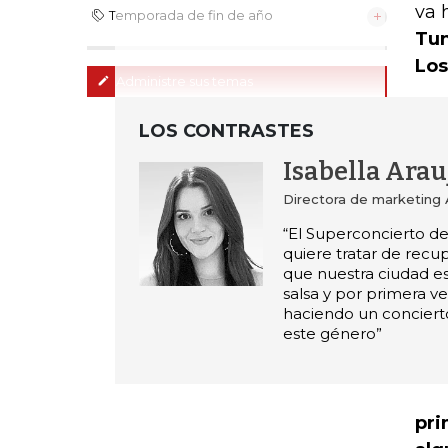
va 
Temporada de fin de año
Tun
Los
Administre sus temas
LOS CONTRASTES
Isabella Arau
Directora de marketing 
“El Superconcierto de 
quiere tratar de recupe
que nuestra ciudad es 
salsa y por primera v
haciendo un conciert
este género”
pri