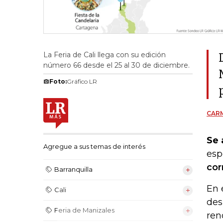
La Feria de Cali llega con su edición
número 66 desde el 25 al 30 de diciembre.
Foto:
Gráfico LR
CAR
Se 
Agregue a sus temas de interés
esp
cor
Barranquilla
En 
Cali
des
Feria de Manizales
ren