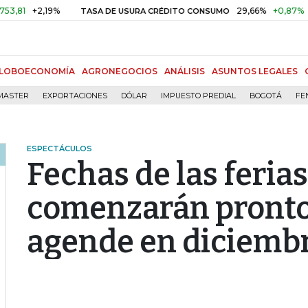
2,19%
29,66%
+0,87%
+3,02%
TASA DE USURA CRÉDITO CONSUMO
LOBOECONOMÍA
AGRONEGOCIOS
ANÁLISIS
ASUNTOS LEGALES
MASTER
EXPORTACIONES
DÓLAR
IMPUESTO PREDIAL
BOGOTÁ
FE
ESPECTÁCULOS
Fechas de las ferias
comenzarán pronto
agende en diciemb