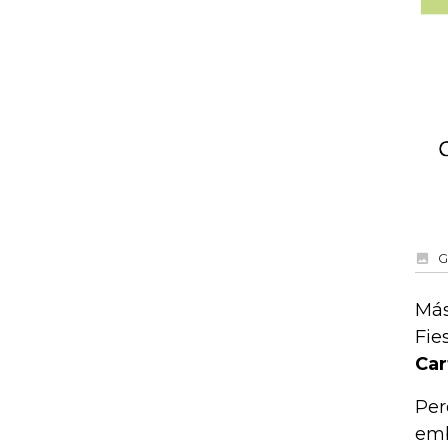
G
Más
Fie
Car
Per
emb