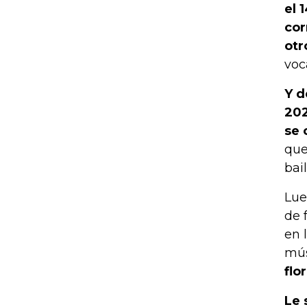
el 
cor
otr
voc
Y d
202
se 
que
bai
Lue
de 
en 
mús
flo
Le 