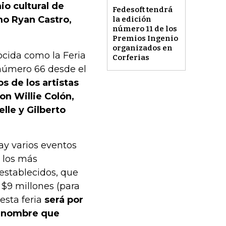
o cultural de
Fedesoft tendrá
mo Ryan Castro,
la edición
número 11 de los
Premios Ingenio
organizados en
ocida como la Feria
Corferias
 número 66 desde el
s de los artistas
on Willie Colón,
lle y Gilberto
ay varios eventos
 los más
 establecidos, que
 $9 millones (para
esta feria
será por
el nombre que