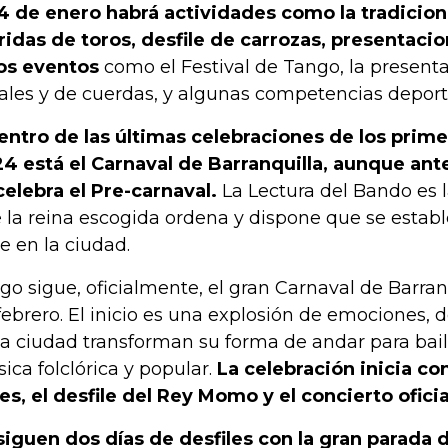
14 de enero habrá actividades como la tradicion
ridas de toros, desfile de carrozas, presentaci
os eventos
como el Festival de Tango, la present
ales y de cuerdas, y algunas competencias deport
entro de las últimas celebraciones de los pri
4 está el Carnaval de Barranquilla, aunque ante
celebra el Pre-carnaval.
La Lectura del Bando es l
 la reina escogida ordena y dispone que se estable
le en la ciudad.
go sigue, oficialmente, el gran Carnaval de Barranq
febrero. El inicio es una explosión de emociones, 
la ciudad transforman su forma de andar para bail
ica folclórica y popular.
La celebración inicia con
res, el desfile del Rey Momo y el concierto oficia
siguen dos días de desfiles con la gran parada 