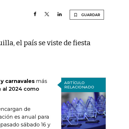
GUARDAR
la, el país se viste de fiesta
s y carnavales
más
ARTÍCULO
RELACIONADO
a
al 2024 como
 encargan de
ación es anual para
 pasado sábado 16 y