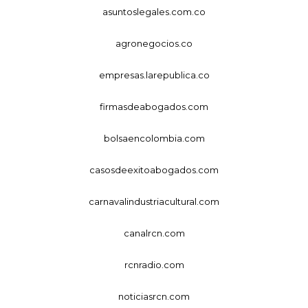
asuntoslegales.com.co
agronegocios.co
empresas.larepublica.co
firmasdeabogados.com
bolsaencolombia.com
casosdeexitoabogados.com
carnavalindustriacultural.com
canalrcn.com
rcnradio.com
noticiasrcn.com