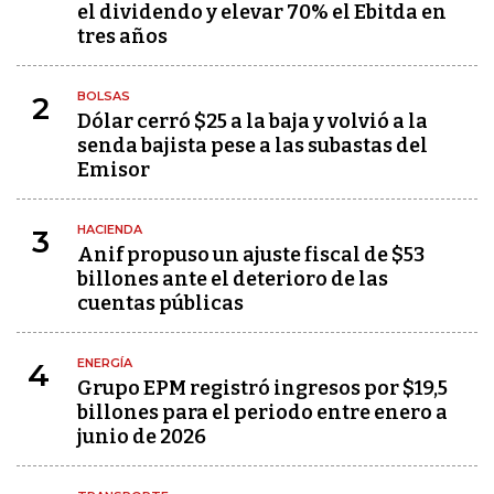
el dividendo y elevar 70% el Ebitda en
tres años
BOLSAS
2
Dólar cerró $25 a la baja y volvió a la
senda bajista pese a las subastas del
Emisor
HACIENDA
3
Anif propuso un ajuste fiscal de $53
billones ante el deterioro de las
cuentas públicas
ENERGÍA
4
Grupo EPM registró ingresos por $19,5
billones para el periodo entre enero a
junio de 2026