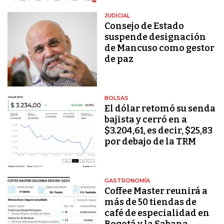
JUDICIAL
Consejo de Estado
suspende designación
de Mancuso como gestor
de paz
BOLSAS
El dólar retomó su senda
bajista y cerró en a
$3.204,61, es decir, $25,83
por debajo de la TRM
GASTRONOMÍA
Coffee Master reunirá a
más de 50 tiendas de
café de especialidad en