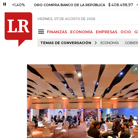
1,40%
$ 408.498,97
+$ 8.753,
ORO COMPRA BANCO DE LA REPÚBLICA
VIERNES, 07 DE AGOSTO DE 2026
FINANZAS
ECONOMÍA
EMPRESAS
OCIO
G
TEMAS DE CONVERSACIÓN
ECONOMÍA
GOBIE