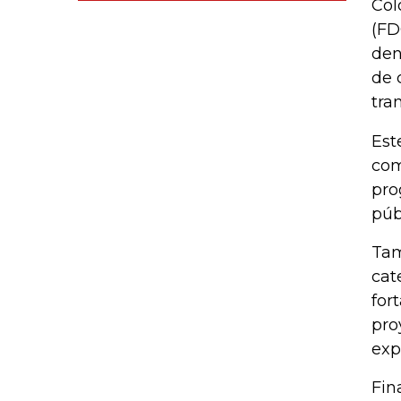
Col
(FD
den
de 
tra
Est
com
pro
púb
Tam
cat
for
pro
exp
Fin