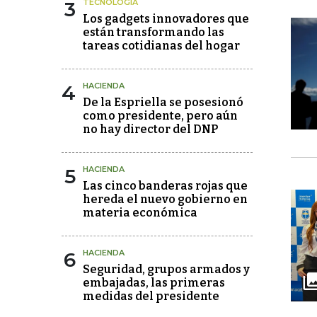
3
TECNOLOGÍA
Los gadgets innovadores que
están transformando las
tareas cotidianas del hogar
4
HACIENDA
De la Espriella se posesionó
como presidente, pero aún
no hay director del DNP
5
HACIENDA
Las cinco banderas rojas que
hereda el nuevo gobierno en
materia económica
6
HACIENDA
Seguridad, grupos armados y
embajadas, las primeras
medidas del presidente