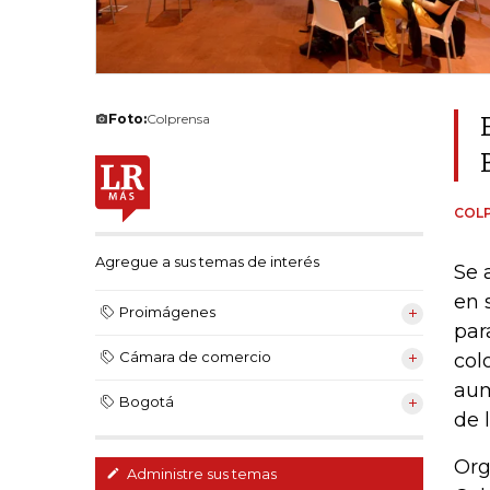
Foto:
Colprensa
COL
Agregue a sus temas de interés
Se 
en 
Proimágenes
par
Cámara de comercio
col
aum
Bogotá
de 
Org
Administre sus temas