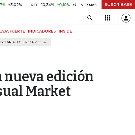
SUSCRÍBASE
,02%
10,34%
+0,10%
+0,98%
$ 416,96
+$ 0,05
+0,0
DTF
UVR
VER MÁS
CAJA FUERTE
INDICADORES
INSIDE
BELARDO DE LA ESPRIELLA
a nueva edición
sual Market