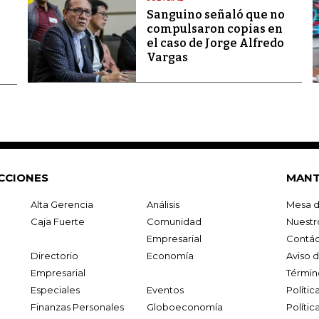
Sanguino señaló que no
compulsaron copias en
el caso de Jorge Alfredo
Vargas
CCIONES
MANT
Alta Gerencia
Análisis
Mesa d
Caja Fuerte
Comunidad
Nuestr
Empresarial
Contác
Directorio
Economía
Aviso 
Empresarial
Términ
Especiales
Eventos
Políti
Finanzas Personales
Globoeconomía
Polític