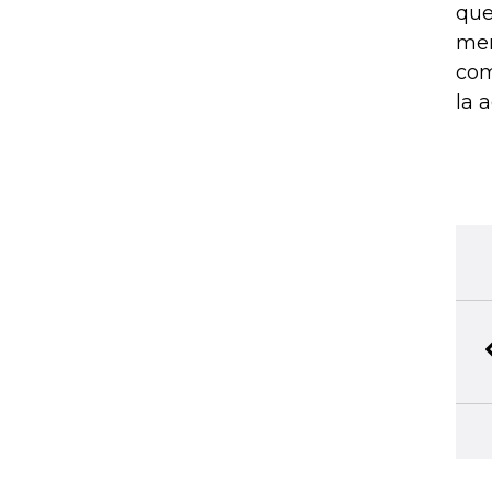
que
mer
com
la 