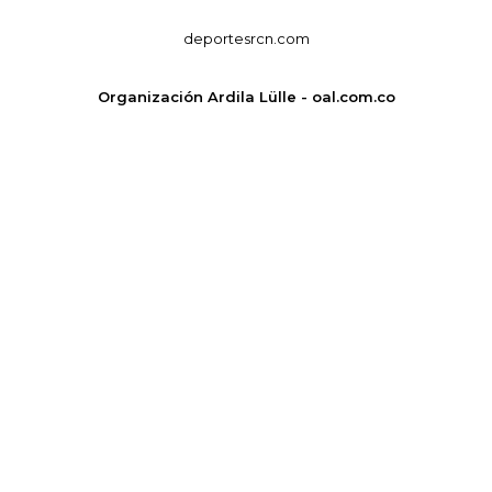
deportesrcn.com
Organización Ardila Lülle - oal.com.co