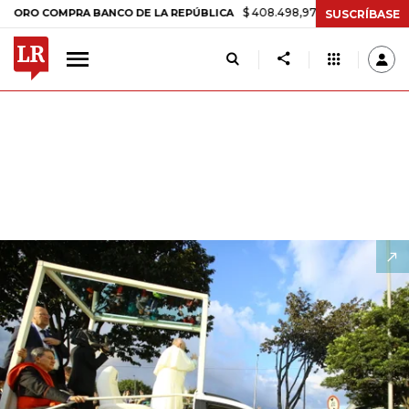
$ 408.498,97
+$ 8.753,81
+2,19%
BANCO DE LA REPÚBLICA
TASA D
SUSCRÍBASE