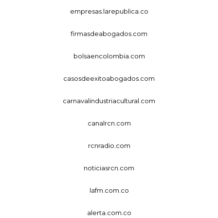
empresas.larepublica.co
firmasdeabogados.com
bolsaencolombia.com
casosdeexitoabogados.com
carnavalindustriacultural.com
canalrcn.com
rcnradio.com
noticiasrcn.com
lafm.com.co
alerta.com.co