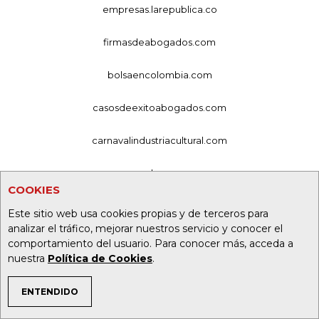
empresas.larepublica.co
firmasdeabogados.com
bolsaencolombia.com
casosdeexitoabogados.com
carnavalindustriacultural.com
canalrcn.com
COOKIES
rcnradio.com
Este sitio web usa cookies propias y de terceros para
analizar el tráfico, mejorar nuestros servicio y conocer el
noticiasrcn.com
comportamiento del usuario. Para conocer más, acceda a
nuestra
Política de Cookies
.
lafm.com.co
ENTENDIDO
TEMAS DE INTERÉS
alerta.com.co