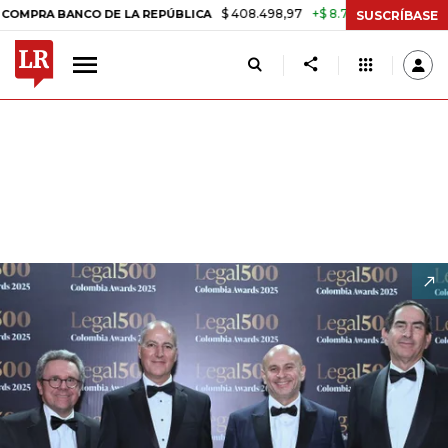
$ 408.498,97
+$ 8.753,81
+2,19%
 LA REPÚBLICA
TASA DE USURA
SUSCRÍBASE