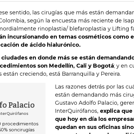
ese sentido, las cirugías que más están demanda
Colombia, según la encuesta más reciente de Isap
mordialmente rinoplastia/ blefaroplastia y Lifting f
án incursionando en temas cosméticos como el
icación de ácido hialurónico.
 ciudades en donde más se están demandando 
cedimientos son Medellín, Cali y Bogotá
; y en 
 están creciendo, está Barranquilla y Pereira.
Las razones detrás por las cuá
están demandando más cirugí
Gustavo Adolfo Palacio, gere
fo Palacio
InterQuirófanos,
explica que
nterQuirófanos
que hoy en día los empresar
 procedimientos
quedan en sus oficinas sin
0% soncirugías