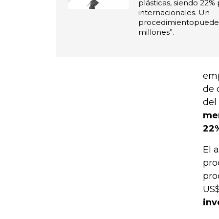
plásticas, siendo 22%
internacionales. Un
procedimientopuede i
millones”.
emp
de 
del
men
22%
El 
pro
pro
US$
inv