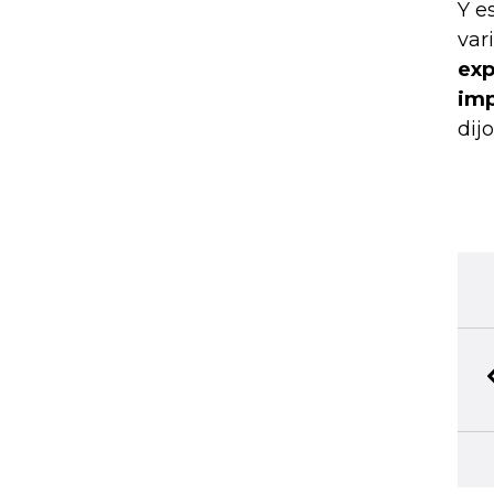
Y e
var
exp
imp
dij