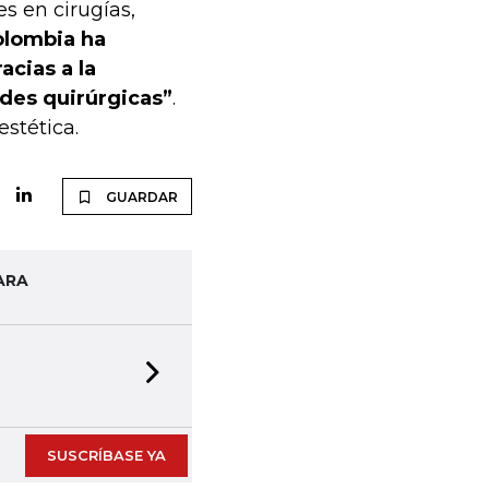
s en cirugías,
olombia ha
cias a la
des quirúrgicas”
.
estética.
GUARDAR
ARA
Next slide
SUSCRÍBASE YA