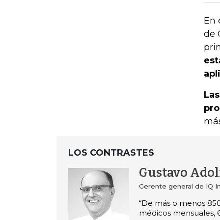
En 
de 
pri
est
apl
Las
pro
más
LOS CONTRASTES
Gustavo Adol
Gerente general de IQ I
“De más o menos 850
médicos mensuales, 6