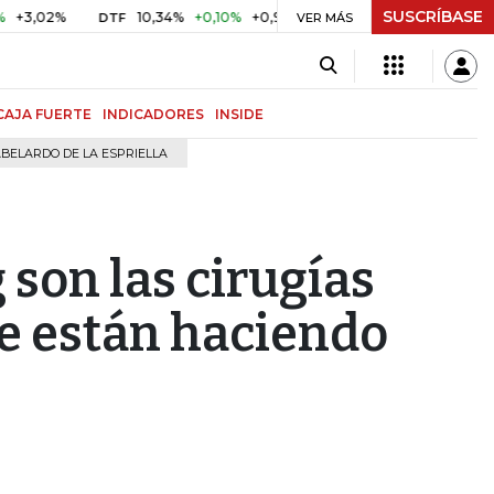
SUSCRÍBASE
10,34%
+0,10%
+0,98%
$ 416,91
+$ 0,05
+0,01%
DTF
UVR
VER MÁS
CAJA FUERTE
INDICADORES
INSIDE
BELARDO DE LA ESPRIELLA
g son las cirugías
se están haciendo