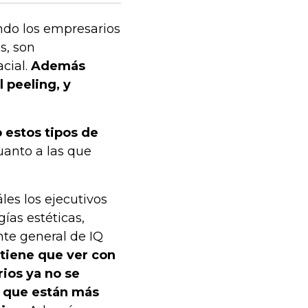
ndo los empresarios
s, son
acial.
Además
 peeling, y
estos tipos de
cuanto a las que
les los ejecutivos
as estéticas,
nte general de IQ
 tiene que ver con
ios ya no se
o que están más