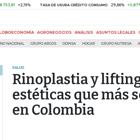
+2,19%
29,66%
+0,87%
+3,02%
TASA DE USURA CRÉDITO CONSUMO
LOBOECONOMÍA
AGRONEGOCIOS
ANÁLISIS
ASUNTOS LEGALES
RNO NACIONAL
GRUPO ARGOS
ODINSA
HOGAR
GRUPO NUTRESA
A
SALUD
Rinoplastia y liftin
estéticas que más 
en Colombia