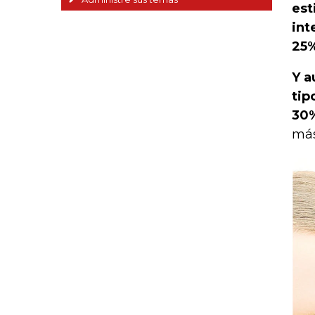
est
int
25%
Y a
tip
30
más