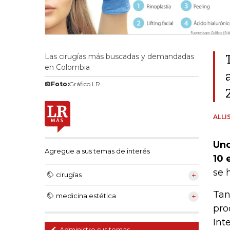
Las cirugías más buscadas y demandadas
en Colombia
Foto:
Gráfico LR
ALLI
Uno
Agregue a sus temas de interés
10 
se 
cirugías
Tan
medicina estética
pro
Int
Administre sus temas