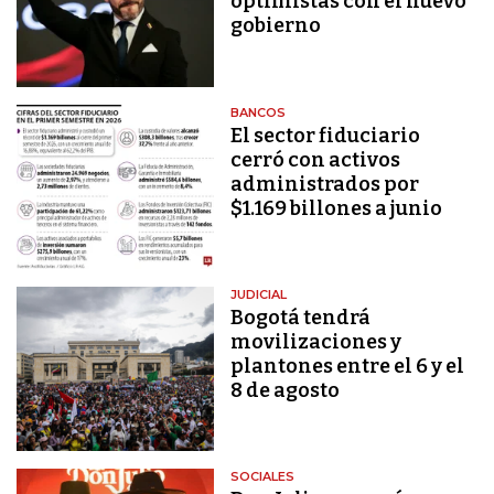
optimistas con el nuevo
gobierno
BANCOS
El sector fiduciario
cerró con activos
administrados por
$1.169 billones a junio
JUDICIAL
Bogotá tendrá
movilizaciones y
plantones entre el 6 y el
8 de agosto
SOCIALES