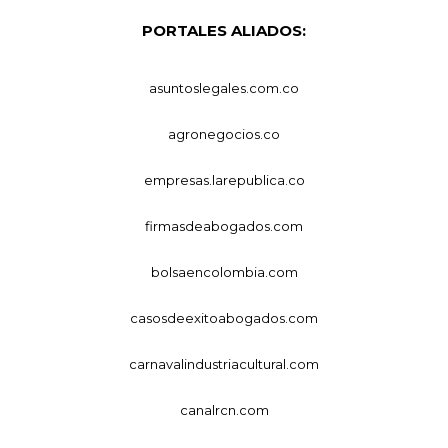
PORTALES ALIADOS:
asuntoslegales.com.co
agronegocios.co
empresas.larepublica.co
firmasdeabogados.com
bolsaencolombia.com
casosdeexitoabogados.com
carnavalindustriacultural.com
canalrcn.com