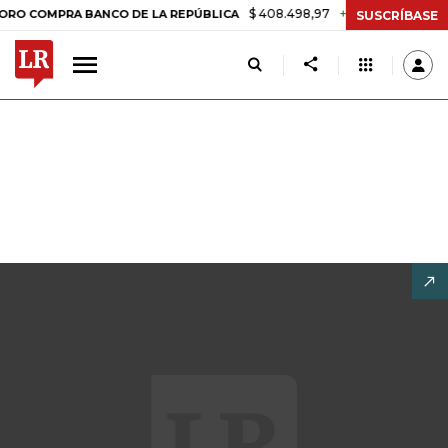
$ 408.498,97
+$ 8.753,81
+2,19%
PRA BANCO DE LA REPÚBLICA
T
SUSCRÍBASE