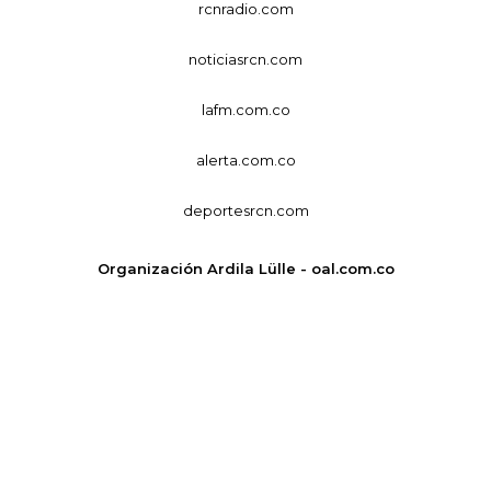
rcnradio.com
noticiasrcn.com
lafm.com.co
alerta.com.co
deportesrcn.com
Organización Ardila Lülle - oal.com.co