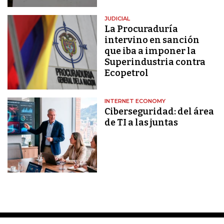
JUDICIAL
La Procuraduría
intervino en sanción
que iba a imponer la
Superindustria contra
Ecopetrol
INTERNET ECONOMY
Ciberseguridad: del área
de TI a las juntas