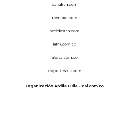
canalrcn.com
rcnradio.com
noticiasrcn.com
lafm.com.co
alerta.com.co
deportesrcn.com
Organización Ardila Lülle - oal.com.co