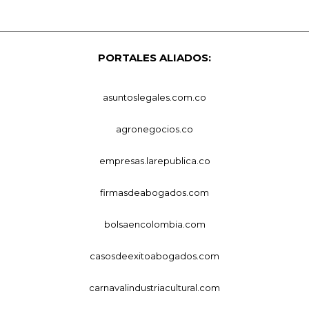
PORTALES ALIADOS:
asuntoslegales.com.co
agronegocios.co
empresas.larepublica.co
firmasdeabogados.com
bolsaencolombia.com
casosdeexitoabogados.com
carnavalindustriacultural.com