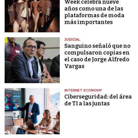
Week celebra nueve
años como una de las
plataformas de moda
más importantes
JUDICIAL
Sanguino señaló que no
compulsaron copias en
el caso de Jorge Alfredo
Vargas
INTERNET ECONOMY
Ciberseguridad: del área
de TI a las juntas