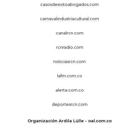
casosdeexitoabogados.com
carnavalindustriacultural.com
canalrcn.com
rcnradio.com
noticiasrcn.com
lafm.com.co
alerta.com.co
deportesrcn.com
Organización Ardila Lülle - oal.com.co