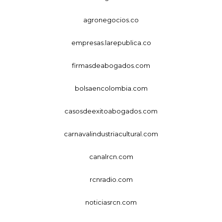
agronegocios.co
empresas.larepublica.co
firmasdeabogados.com
bolsaencolombia.com
casosdeexitoabogados.com
carnavalindustriacultural.com
canalrcn.com
rcnradio.com
noticiasrcn.com