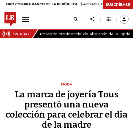
$ 408.498,97
+$ 8.753,81
+2,19%
COMPRA BANCO DE LA REPÚBLICA
SUSCRÍBASE
EN VIVO
Posesión presidencial de Abelardo de la Espriell
MODA
La marca de joyería Tous
presentó una nueva
colección para celebrar el día
de la madre