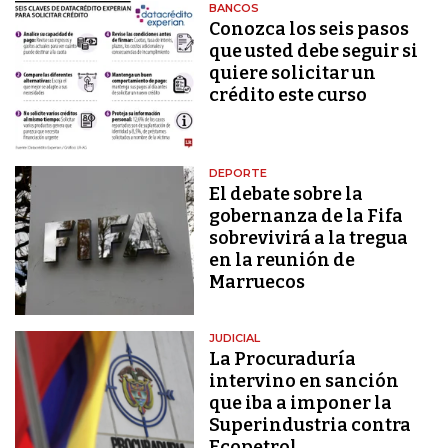
BANCOS
Conozca los seis pasos
que usted debe seguir si
quiere solicitar un
crédito este curso
DEPORTE
El debate sobre la
gobernanza de la Fifa
sobrevivirá a la tregua
en la reunión de
Marruecos
JUDICIAL
La Procuraduría
intervino en sanción
que iba a imponer la
Superindustria contra
Ecopetrol