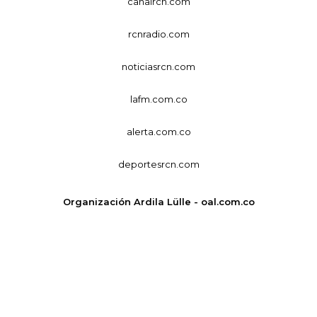
canalrcn.com
rcnradio.com
noticiasrcn.com
lafm.com.co
alerta.com.co
deportesrcn.com
Organización Ardila Lülle - oal.com.co