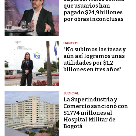
que usuarios han
pagado $24,9 billones
por obras inconclusas
BANCOS
"No subimos las tasas y
aún así logramos unas
utilidades por $1,2
billones en tres años"
JUDICIAL
La Superindustria y
Comercio sancionó con
$1.774 millones al
Hospital Militar de
Bogotá