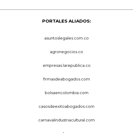
PORTALES ALIADOS:
asuntoslegales.com.co
agronegocios.co
empresas.larepublica.co
firmasdeabogados.com
bolsaencolombia.com
casosdeexitoabogados.com
carnavalindustriacultural.com