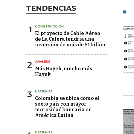
TENDENCIAS
1
CONSTRUCCIÓN
El proyecto de Cable Aéreo
de La Calera tendría una
inversión de más de $1 billón
2
ANÁLISIS
Más Hayek, mucho más
Hayek
3
HACIENDA
Colombia se ubica como el
sexto país con mayor
morosidad bancaria en
América Latina
HACIENDA