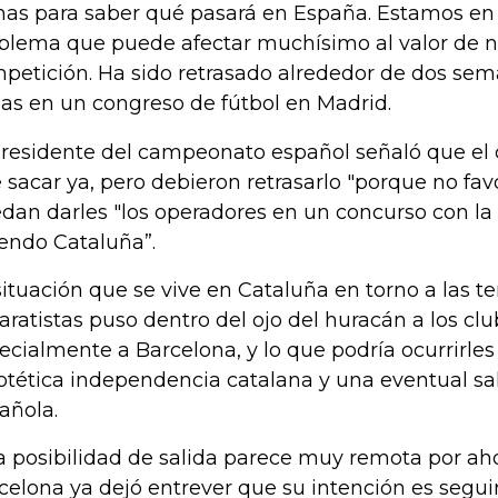
has para saber qué pasará en España. Estamos e
blema que puede afectar muchísimo al valor de n
petición. Ha sido retrasado alrededor de dos sem
as en un congreso de fútbol en Madrid.
presidente del campeonato español señaló que el 
 sacar ya, pero debieron retrasarlo "porque no fav
dan darles "los operadores en un concurso con la 
iendo Cataluña”.
situación que se vive en Cataluña en torno a las t
aratistas puso dentro del ojo del huracán a los clu
ecialmente a Barcelona, y lo que podría ocurrirle
otética independencia catalana y una eventual sal
añola.
a posibilidad de salida parece muy remota por aho
celona ya dejó entrever que su intención es segui