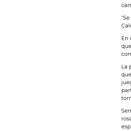
cam
“Se
Cal
En 
que
com
La 
que
jue
par
tor
Sem
ros
esp