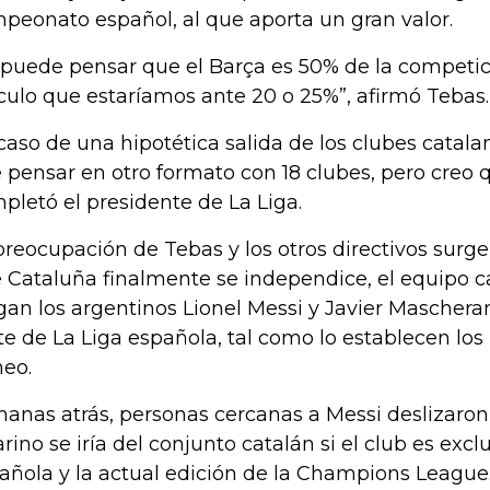
peonato español, al que aporta un gran valor.
 puede pensar que el Barça es 50% de la competici
culo que estaríamos ante 20 o 25%”, afirmó Tebas.
caso de una hipotética salida de los clubes catala
 pensar en otro formato con 18 clubes, pero creo q
pletó el presidente de La Liga.
preocupación de Tebas y los otros directivos surg
 Cataluña finalmente se independice, el equipo c
gan los argentinos Lionel Messi y Javier Mascher
te de La Liga española, tal como lo establecen lo
neo.
anas atrás, personas cercanas a Messi deslizaron
arino se iría del conjunto catalán si el club es excl
añola y la actual edición de la Champions League