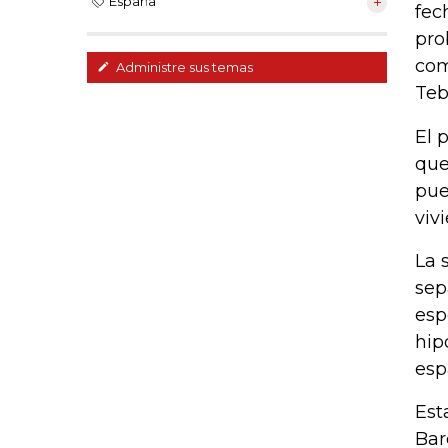
España
fec
pro
com
Administre sus temas
Teb
El 
que
pue
viv
La 
sep
esp
hip
esp
Est
Bar