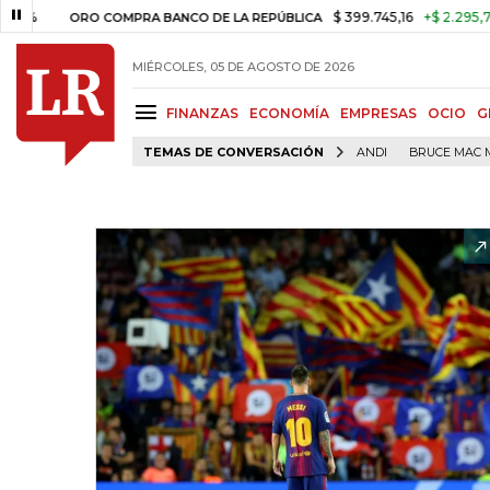
$ 399.745,16
+$ 2.295,71
+0,5
ORO COMPRA BANCO DE LA REPÚBLICA
MIÉRCOLES, 05 DE AGOSTO DE 2026
FINANZAS
ECONOMÍA
EMPRESAS
OCIO
G
TEMAS DE CONVERSACIÓN
ANDI
BRUCE MAC 