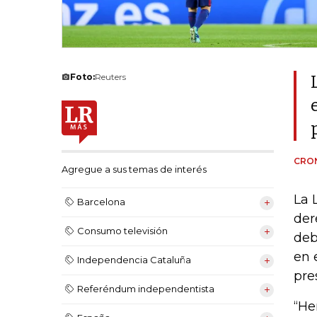
Foto:
Reuters
CRON
Agregue a sus temas de interés
La 
Barcelona
der
Consumo televisión
deb
en 
Independencia Cataluña
pre
Referéndum independentista
“He