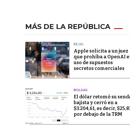
MÁS DE LA REPÚBLICA
EE.UU.
Apple solicita a un juez
que prohíba a OpenAI e
uso de supuestos
secretos comerciales
BOLSAS
El dólar retomó su send
bajista y cerró en a
$3.204,61, es decir, $25,8
por debajo de la TRM