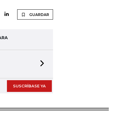
GUARDAR
ARA
Next slide
SUSCRÍBASE YA