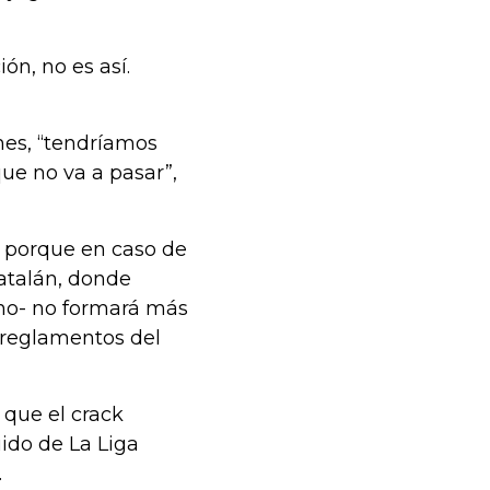
ón, no es así.
nes, “tendríamos
ue no va a pasar”,
e porque en caso de
atalán, donde
ano- no formará más
s reglamentos del
 que el crack
uido de La Liga
.