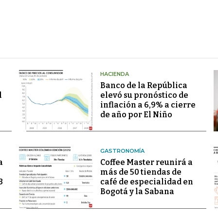
HACIENDA
Banco de la República
l
elevó su pronóstico de
inflación a 6,9% a cierre
de año por El Niño
GASTRONOMÍA
a
Coffee Master reunirá a
más de 50 tiendas de
3
café de especialidad en
Bogotá y la Sabana