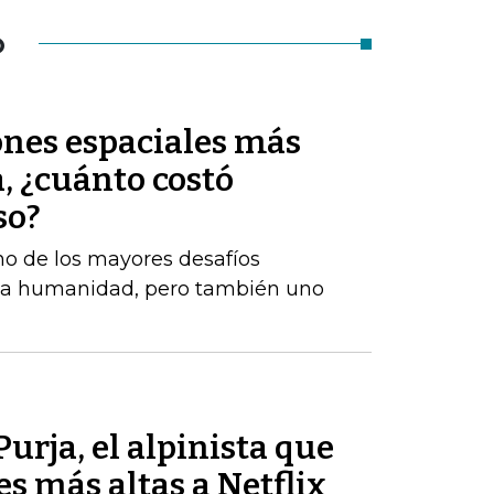
O
ones espaciales más
a, ¿cuánto costó
so?
no de los mayores desafíos
e la humanidad, pero también uno
urja, el alpinista que
es más altas a Netflix