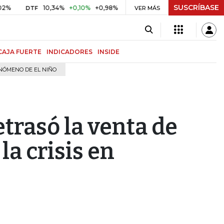
SUSCRÍBASE
10,34%
+0,10%
+0,98%
$ 416,86
+$ 0,05
+0,01%
DTF
UVR
VER MÁS
BI
CAJA FUERTE
INDICADORES
INSIDE
NÓMENO DE EL NIÑO
etrasó la venta de
la crisis en