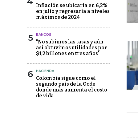
4
Inflación se ubicaría en 6,2%
en julio y regresaría a niveles
máximos de 2024
5
BANCOS
"No subimos las tasas y aún
así obtuvimos utilidades por
$1,2 billones en tres años"
6
HACIENDA
Colombia sigue como el
segundo país de la Ocde
donde más aumenta el costo
de vida