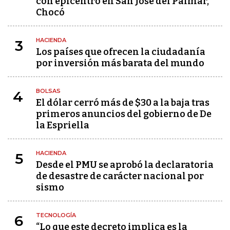
con epicentro en San José del Palmar,
Chocó
HACIENDA
3
Los países que ofrecen la ciudadanía
por inversión más barata del mundo
BOLSAS
4
El dólar cerró más de $30 a la baja tras
primeros anuncios del gobierno de De
la Espriella
HACIENDA
5
Desde el PMU se aprobó la declaratoria
de desastre de carácter nacional por
sismo
TECNOLOGÍA
6
“Lo que este decreto implica es la