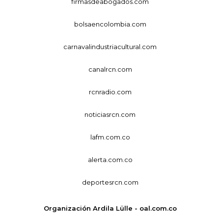
firmasdeabogados.com
bolsaencolombia.com
carnavalindustriacultural.com
canalrcn.com
rcnradio.com
noticiasrcn.com
lafm.com.co
alerta.com.co
deportesrcn.com
Organización Ardila Lülle - oal.com.co