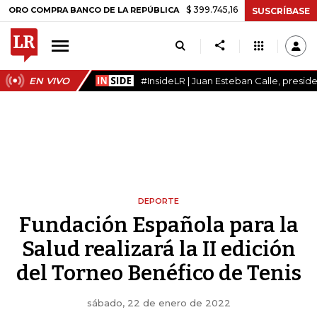
$ 399.745,16
+$ 2.295,71
+0,58%
COMPRA BANCO DE LA REPÚBLICA
SUSCRÍBASE
EN VIVO
#InsideLR | Juan Esteban Calle, presi
DEPORTE
Fundación Española para la
Salud realizará la II edición
del Torneo Benéfico de Tenis
sábado, 22 de enero de 2022