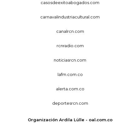
casosdeexitoabogados.com
carnavalindustriacultural.com
canalrcn.com
rcnradio.com
noticiasrcn.com
lafm.com.co
alerta.com.co
deportesrcn.com
Organización Ardila Lülle - oal.com.co