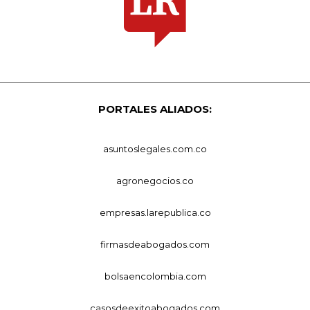
PORTALES ALIADOS:
asuntoslegales.com.co
agronegocios.co
empresas.larepublica.co
firmasdeabogados.com
bolsaencolombia.com
casosdeexitoabogados.com