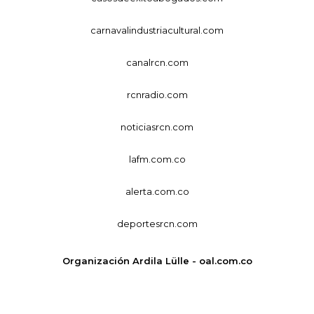
carnavalindustriacultural.com
canalrcn.com
rcnradio.com
noticiasrcn.com
lafm.com.co
alerta.com.co
deportesrcn.com
Organización Ardila Lülle - oal.com.co