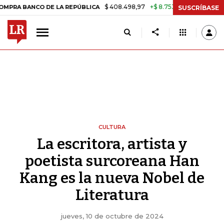
$ 408.498,97
+$ 8.753,81
+2,19%
 DE LA REPÚBLICA
TASA DE US
SUSCRÍBASE
CULTURA
La escritora, artista y
poetista surcoreana Han
Kang es la nueva Nobel de
Literatura
jueves, 10 de octubre de 2024