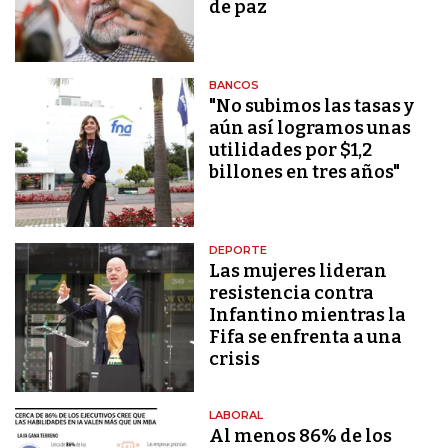
de paz
BANCOS
"No subimos las tasas y
aún así logramos unas
utilidades por $1,2
billones en tres años"
DEPORTE
Las mujeres lideran
resistencia contra
Infantino mientras la
Fifa se enfrenta a una
crisis
LABORAL
Al menos 86% de los