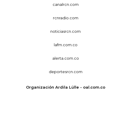
canalrcn.com
rcnradio.com
noticiasrcn.com
lafm.com.co
alerta.com.co
deportesrcn.com
Organización Ardila Lülle - oal.com.co