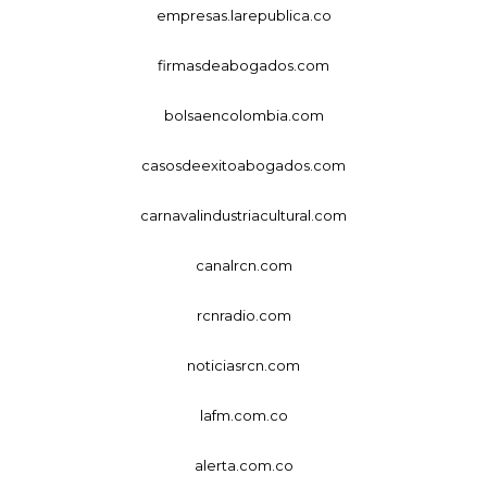
empresas.larepublica.co
firmasdeabogados.com
bolsaencolombia.com
casosdeexitoabogados.com
carnavalindustriacultural.com
canalrcn.com
rcnradio.com
noticiasrcn.com
lafm.com.co
alerta.com.co