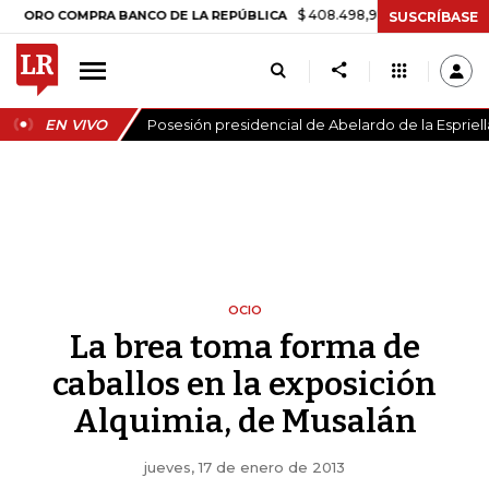
$ 408.498,97
+$ 8.753,81
+2,19%
OMPRA BANCO DE LA REPÚBLICA
SUSCRÍBASE
EN VIVO
Posesión presidencial de Abelardo de la Espriell
OCIO
La brea toma forma de
caballos en la exposición
Alquimia, de Musalán
jueves, 17 de enero de 2013