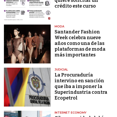
quiere solicitar un
crédito este curso
MODA
Santander Fashion
Week celebra nueve
años como una de las
plataformas de moda
más importantes
JUDICIAL
La Procuraduría
intervino en sanción
que iba a imponer la
Superindustria contra
Ecopetrol
INTERNET ECONOMY