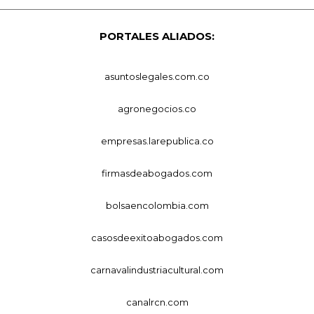
PORTALES ALIADOS:
asuntoslegales.com.co
agronegocios.co
empresas.larepublica.co
firmasdeabogados.com
bolsaencolombia.com
casosdeexitoabogados.com
carnavalindustriacultural.com
canalrcn.com