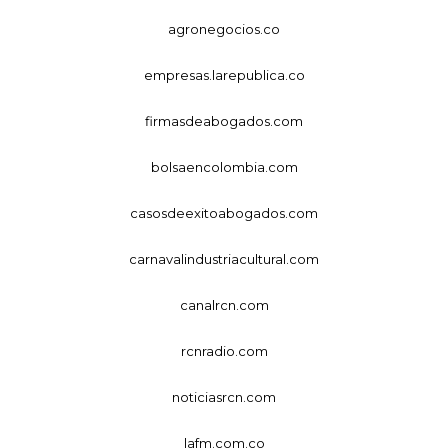
agronegocios.co
empresas.larepublica.co
firmasdeabogados.com
bolsaencolombia.com
casosdeexitoabogados.com
carnavalindustriacultural.com
canalrcn.com
rcnradio.com
noticiasrcn.com
lafm.com.co