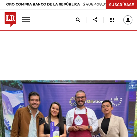
$ 408.498,97
+$ 8.753,81
+2,19%
OMPRA BANCO DE LA REPÚBLICA
SUSCRÍBASE