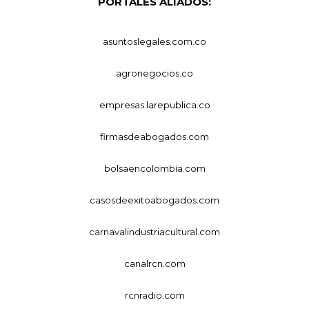
PORTALES ALIADOS:
asuntoslegales.com.co
agronegocios.co
empresas.larepublica.co
firmasdeabogados.com
bolsaencolombia.com
casosdeexitoabogados.com
carnavalindustriacultural.com
canalrcn.com
rcnradio.com