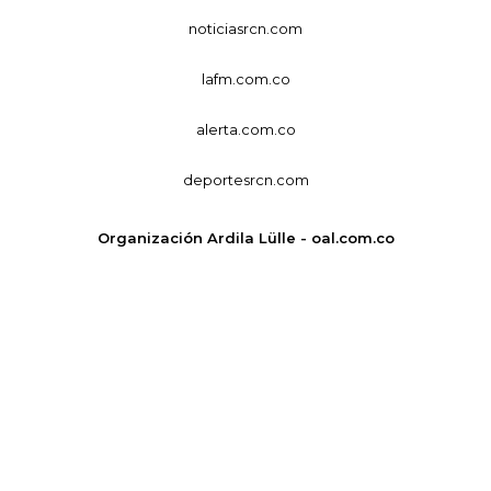
noticiasrcn.com
lafm.com.co
alerta.com.co
deportesrcn.com
Organización Ardila Lülle - oal.com.co