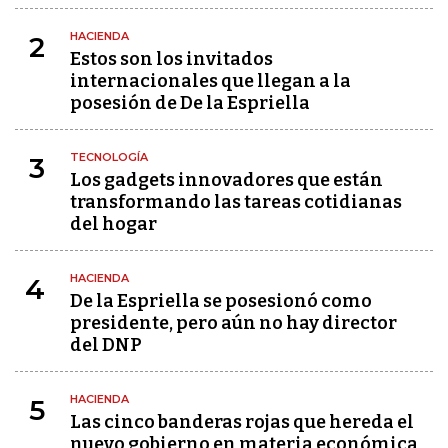
HACIENDA
2
Estos son los invitados
internacionales que llegan a la
posesión de De la Espriella
TECNOLOGÍA
3
Los gadgets innovadores que están
transformando las tareas cotidianas
del hogar
HACIENDA
4
De la Espriella se posesionó como
presidente, pero aún no hay director
del DNP
HACIENDA
5
Las cinco banderas rojas que hereda el
nuevo gobierno en materia económica