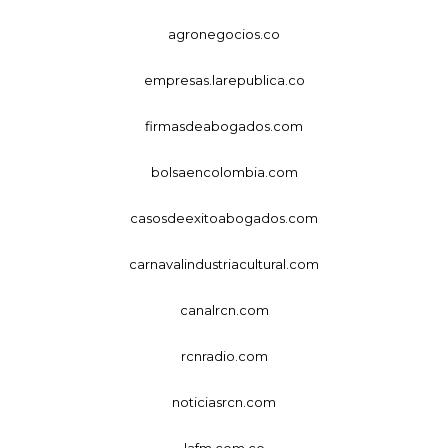
agronegocios.co
empresas.larepublica.co
firmasdeabogados.com
bolsaencolombia.com
casosdeexitoabogados.com
carnavalindustriacultural.com
canalrcn.com
rcnradio.com
noticiasrcn.com
lafm.com.co