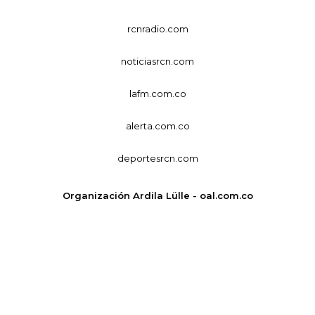
rcnradio.com
noticiasrcn.com
lafm.com.co
alerta.com.co
deportesrcn.com
Organización Ardila Lülle - oal.com.co