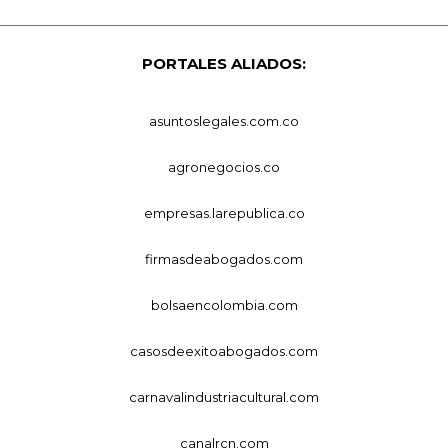
PORTALES ALIADOS:
asuntoslegales.com.co
agronegocios.co
empresas.larepublica.co
firmasdeabogados.com
bolsaencolombia.com
casosdeexitoabogados.com
carnavalindustriacultural.com
canalrcn.com