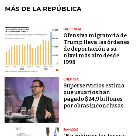
MÁS DE LA REPÚBLICA
HACIENDA
Ofensiva migratoria de
Trump lleva las órdenes
de deportación a su
nivel más alto desde
1998
ENERGÍA
Superservicios estima
que usuarios han
pagado $24,9 billones
por obras inconclusas
BANCOS
"No subimos las tasas y