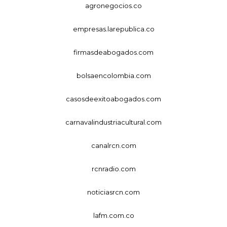
agronegocios.co
empresas.larepublica.co
firmasdeabogados.com
bolsaencolombia.com
casosdeexitoabogados.com
carnavalindustriacultural.com
canalrcn.com
rcnradio.com
noticiasrcn.com
lafm.com.co