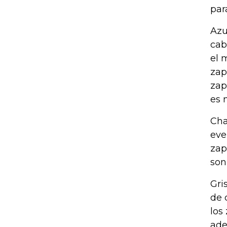
par
Azu
cab
el 
zap
zap
es 
Cha
eve
zap
son
Gri
de 
los
ade