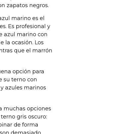
con zapatos negros.
azul marino es el
s. Es profesional y
je azul marino con
 la ocasión. Los
entras que el marrón
uena opción para
e su terno con
 y azules marinos
nta muchas opciones
terno gris oscuro:
binar de forma
s son demasiado