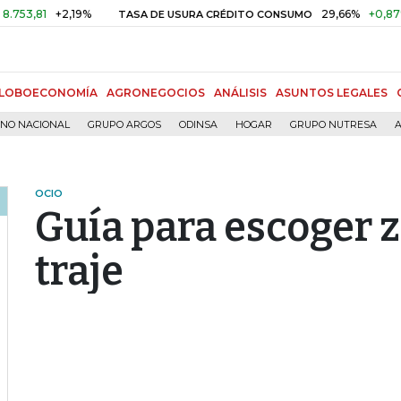
+2,19%
29,66%
+0,87%
+3,0
TASA DE USURA CRÉDITO CONSUMO
LOBOECONOMÍA
AGRONEGOCIOS
ANÁLISIS
ASUNTOS LEGALES
RNO NACIONAL
GRUPO ARGOS
ODINSA
HOGAR
GRUPO NUTRESA
A
OCIO
Guía para escoger 
traje