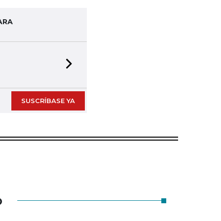
ARA
Next slide
SUSCRÍBASE YA
O