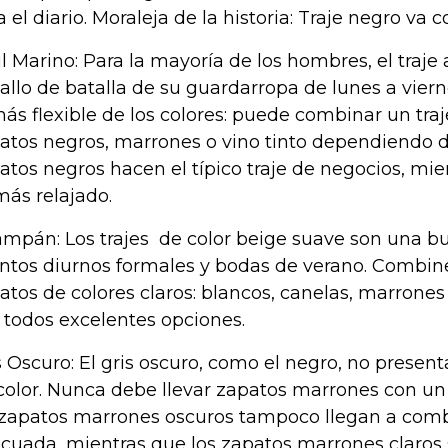
a el diario. Moraleja de la historia: Traje negro va 
l Marino: Para la mayoría de los hombres, el traje 
allo de batalla de su guardarropa de lunes a vierne
más flexible de los colores: puede combinar un tra
atos negros, marrones o vino tinto dependiendo de
atos negros hacen el típico traje de negocios, mi
más relajado.
mpán: Los trajes de color beige suave son una b
ntos diurnos formales y bodas de verano. Combin
atos de colores claros: blancos, canelas, marrones
 todos excelentes opciones.
s Oscuro: El gris oscuro, como el negro, no prese
color. Nunca debe llevar zapatos marrones con un 
 zapatos marrones oscuros tampoco llegan a com
cuada, mientras que los zapatos marrones claro