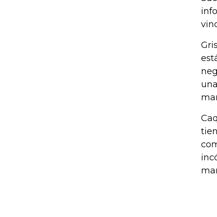
inf
vin
Gri
est
neg
una
mar
Caq
tie
com
inc
mar