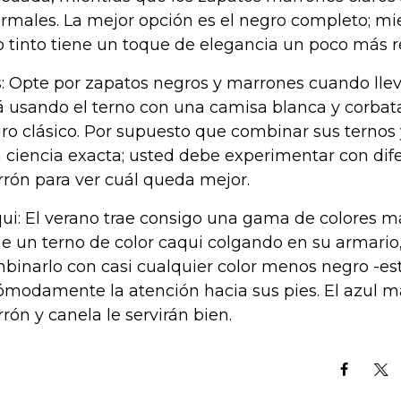
ormales. La mejor opción es el negro completo; mi
o tinto tiene un toque de elegancia un poco más r
s: Opte por zapatos negros y marrones cuando lleve 
á usando el terno con una camisa blanca y corbata
ro clásico. Por supuesto que combinar sus ternos 
 ciencia exacta; usted debe experimentar con dif
rón para ver cuál queda mejor.
ui: El verano trae consigo una gama de colores má
ne un terno de color caqui colgando en su armario
binarlo con casi cualquier color menos negro -este
ómodamente la atención hacia sus pies. El azul mar
rón y canela le servirán bien.