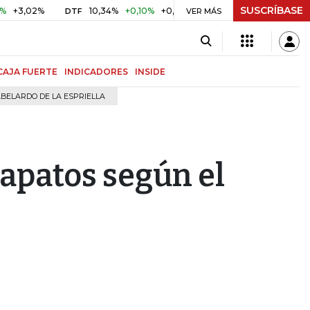
SUSCRÍBASE
2%
10,34%
+0,10%
+0,98%
$ 416,96
+$ 0,05
+0,01%
DTF
UVR
VER MÁS
CAJA FUERTE
INDICADORES
INSIDE
BELARDO DE LA ESPRIELLA
zapatos según el