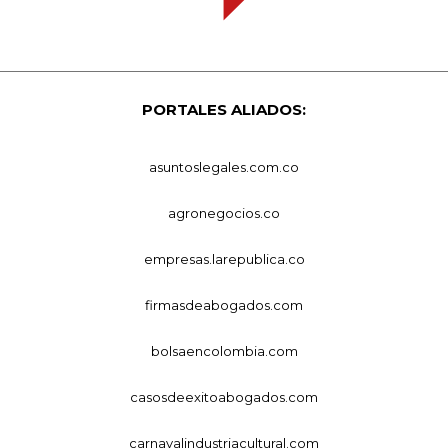
PORTALES ALIADOS:
asuntoslegales.com.co
agronegocios.co
empresas.larepublica.co
firmasdeabogados.com
bolsaencolombia.com
casosdeexitoabogados.com
carnavalindustriacultural.com