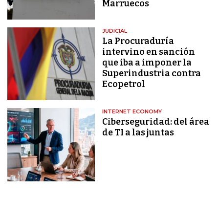
Marruecos
JUDICIAL
La Procuraduría
intervino en sanción
que iba a imponer la
Superindustria contra
Ecopetrol
INTERNET ECONOMY
Ciberseguridad: del área
de TI a las juntas