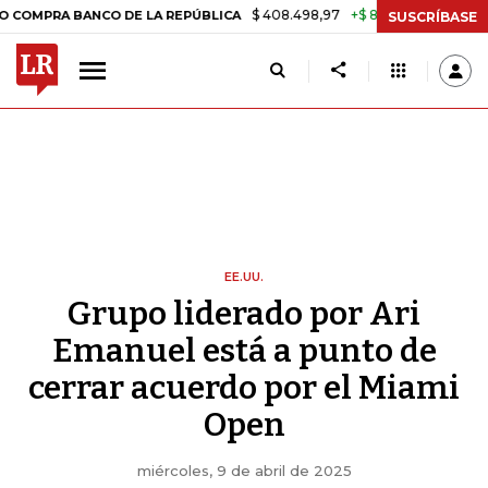
$ 408.498,97
+$ 8.753,81
+2,19%
ANCO DE LA REPÚBLICA
TASA D
SUSCRÍBASE
EE.UU.
Grupo liderado por Ari
Emanuel está a punto de
cerrar acuerdo por el Miami
Open
miércoles, 9 de abril de 2025