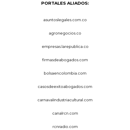
PORTALES ALIADOS:
asuntoslegales.com.co
agronegocios.co
empresas.larepublica.co
firmasdeabogados.com
bolsaencolombia.com
casosdeexitoabogados.com
carnavalindustriacultural.com
canalrcn.com
rcnradio.com