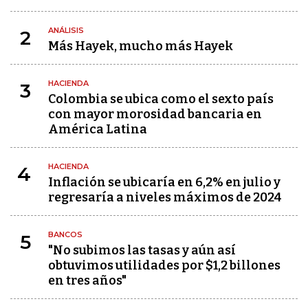
ANÁLISIS
2
Más Hayek, mucho más Hayek
HACIENDA
3
Colombia se ubica como el sexto país
con mayor morosidad bancaria en
América Latina
HACIENDA
4
Inflación se ubicaría en 6,2% en julio y
regresaría a niveles máximos de 2024
BANCOS
5
"No subimos las tasas y aún así
obtuvimos utilidades por $1,2 billones
en tres años"