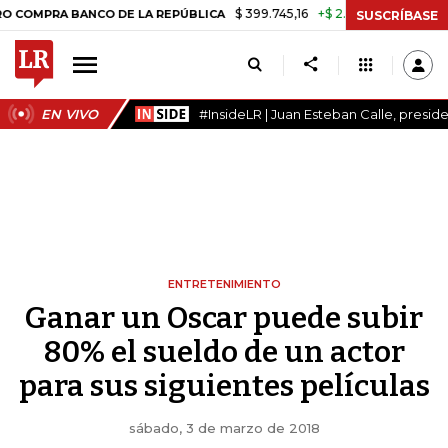
$ 399.745,16
+$ 2.295,71
+0,58%
BANCO DE LA REPÚBLICA
TASA D
SUSCRÍBASE
EN VIVO
#InsideLR | Juan Esteban Calle, presi
ENTRETENIMIENTO
Ganar un Oscar puede subir
80% el sueldo de un actor
para sus siguientes películas
sábado, 3 de marzo de 2018