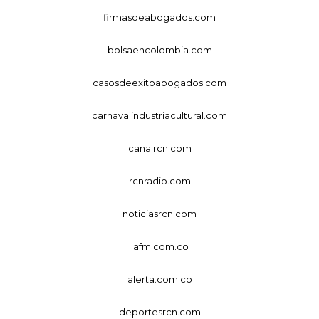
firmasdeabogados.com
bolsaencolombia.com
casosdeexitoabogados.com
carnavalindustriacultural.com
canalrcn.com
rcnradio.com
noticiasrcn.com
lafm.com.co
alerta.com.co
deportesrcn.com