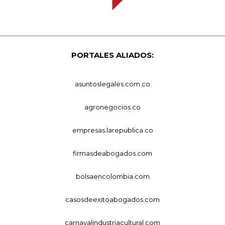
PORTALES ALIADOS:
asuntoslegales.com.co
agronegocios.co
empresas.larepublica.co
firmasdeabogados.com
bolsaencolombia.com
casosdeexitoabogados.com
carnavalindustriacultural.com