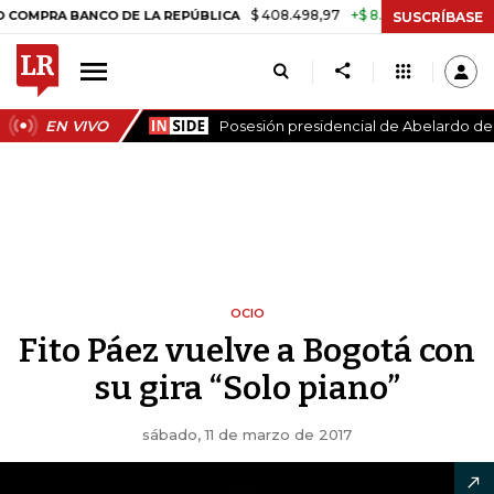
$ 408.498,97
+$ 8.753,81
+2,19%
BANCO DE LA REPÚBLICA
TASA D
SUSCRÍBASE
EN VIVO
Posesión presidencial de Abelardo de l
OCIO
Fito Páez vuelve a Bogotá con
su gira “Solo piano”
sábado, 11 de marzo de 2017