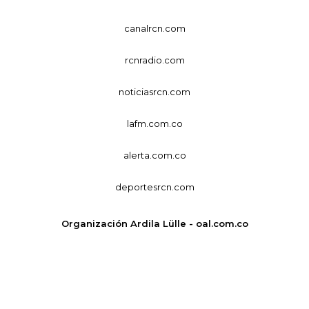
canalrcn.com
rcnradio.com
noticiasrcn.com
lafm.com.co
alerta.com.co
deportesrcn.com
Organización Ardila Lülle - oal.com.co