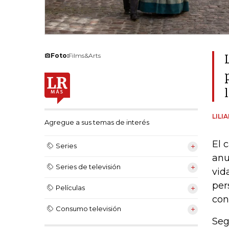
Foto:
Films&Arts
LILI
Agregue a sus temas de interés
El 
Series
anu
Series de televisión
vid
per
Películas
con
Consumo televisión
Seg