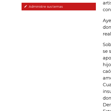
art
Administre sus temas
con
Aye
don
rea
Sob
se 
apo
hij
caó
amo
Cua
ins
don
Den