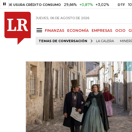
29,66%
+0,87%
+3,02%
10,34%
+0
USURA CRÉDITO CONSUMO
DTF
JUEVES, 06 DE AGOSTO DE 2026
FINANZAS
ECONOMÍA
EMPRESAS
OCIO
G
TEMAS DE CONVERSACIÓN
LA CALERA
MINER