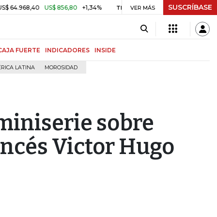
SUSCRÍBASE
68,40
US$ 856,80
+1,34%
$ 3.179,40
-$ 25,11
-0,78%
TRM
VER MÁS
MSCI
CAJA FUERTE
INDICADORES
INSIDE
RICA LATINA
MOROSIDAD
miniserie sobre
rancés Victor Hugo