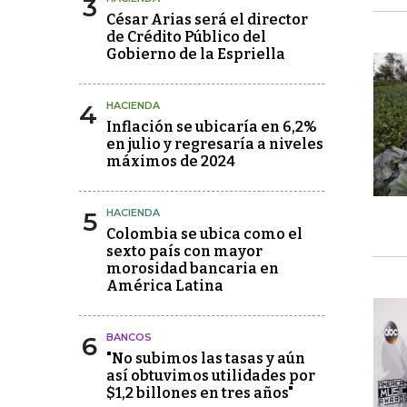
3
César Arias será el director
de Crédito Público del
Gobierno de la Espriella
4
HACIENDA
Inflación se ubicaría en 6,2%
en julio y regresaría a niveles
máximos de 2024
5
HACIENDA
Colombia se ubica como el
sexto país con mayor
morosidad bancaria en
América Latina
6
BANCOS
"No subimos las tasas y aún
así obtuvimos utilidades por
$1,2 billones en tres años"