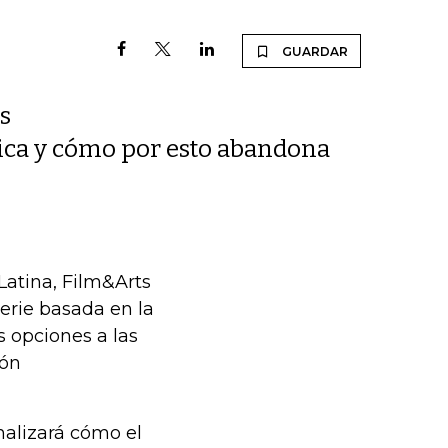
GUARDAR
s
tica y cómo por esto abandona
Latina, Film&Arts
erie basada en la
s opciones a las
ión
nalizará cómo el