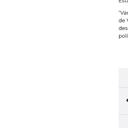
Est
“Va
de 
des
pol