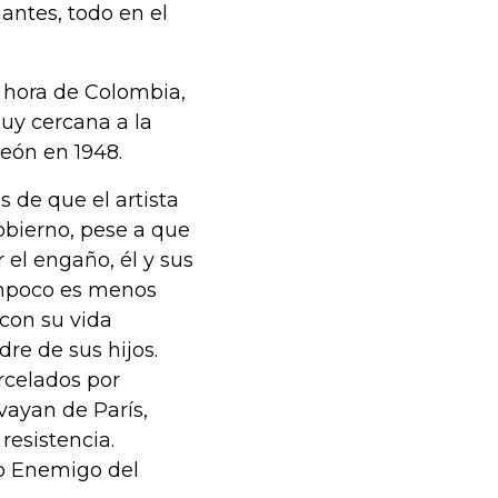
antes, todo en el
.
. hora de Colombia,
uy cercana a la
león en 1948.
s de que el artista
Gobierno, pese a que
 el engaño, él y sus
Tampoco es menos
con su vida
re de sus hijos.
rcelados por
vayan de París,
esistencia.
o Enemigo del