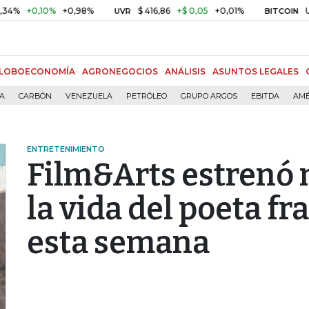
,10%
+0,98%
$ 416,86
+$ 0,05
+0,01%
US$ 64.9
UVR
BITCOIN
LOBOECONOMÍA
AGRONEGOCIOS
ANÁLISIS
ASUNTOS LEGALES
ÍA
CARBÓN
VENEZUELA
PETRÓLEO
GRUPO ARGOS
EBITDA
AMÉ
ENTRETENIMIENTO
Film&Arts estrenó 
la vida del poeta f
esta semana