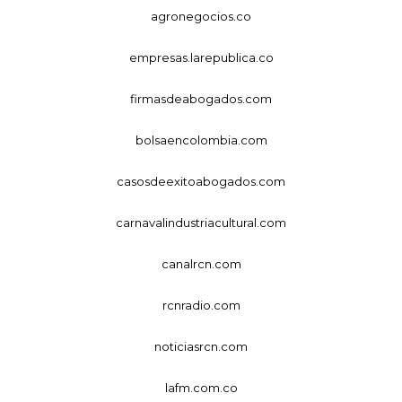
agronegocios.co
empresas.larepublica.co
firmasdeabogados.com
bolsaencolombia.com
casosdeexitoabogados.com
carnavalindustriacultural.com
canalrcn.com
rcnradio.com
noticiasrcn.com
lafm.com.co