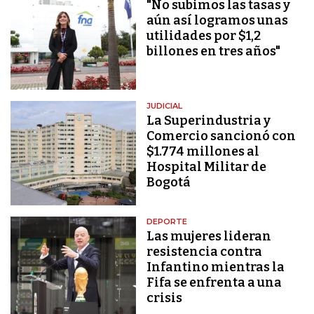
"No subimos las tasas y
aún así logramos unas
utilidades por $1,2
billones en tres años"
JUDICIAL
La Superindustria y
Comercio sancionó con
$1.774 millones al
Hospital Militar de
Bogotá
DEPORTE
Las mujeres lideran
resistencia contra
Infantino mientras la
Fifa se enfrenta a una
crisis