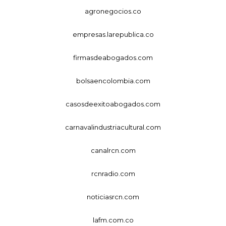
agronegocios.co
empresas.larepublica.co
firmasdeabogados.com
bolsaencolombia.com
casosdeexitoabogados.com
carnavalindustriacultural.com
canalrcn.com
rcnradio.com
noticiasrcn.com
lafm.com.co